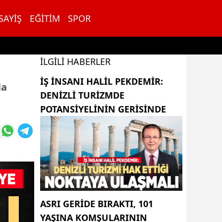
SAYIŞ
EĞITIM
SPOR
İLGILI HABERLER
İŞ INSANI HALIL PEKDEMIR:
la
DENIZLI TURIZMDE
POTANSIYELININ GERISINDE
ASRI GERIDE BIRAKTI, 101
YAŞINA KOMŞULARININ