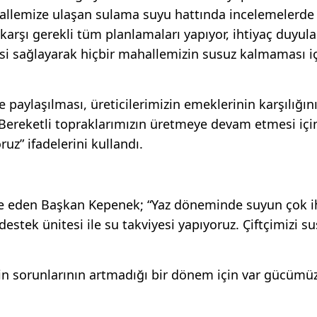
hallemize ulaşan sulama suyu hattında incelemelerde
karşı gerekli tüm planlamaları yapıyor, ihtiyaç duyul
si sağlayarak hiçbir mahallemizin susuz kalmaması i
 paylaşılması, üreticilerimizin emeklerinin karşılığın
 Bereketli topraklarımızın üretmeye devam etmesi içi
ruz” ifadelerini kullandı.
ade eden Başkan Kepenek; “Yaz döneminde suyun çok i
tek ünitesi ile su takviyesi yapıyoruz. Çiftçimizi s
rin sorunlarının artmadığı bir dönem için var gücümü