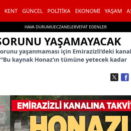
KENT
GÜNCEL
POLITIKA
EKONOMI
YAŞAM
A
HAVA DURUMU
ECZANELER
VEFAT EDENLER
U SORUNU YAŞAMAYACAK
orunu yaşanmaması için Emirazizli’deki kana
; “Bu kaynak Honaz’ın tümüne yetecek kadar