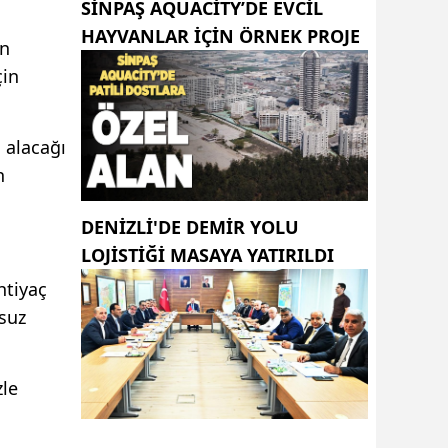
SINPAŞ AQUACITY’DE EVCIL
HAYVANLAR IÇIN ÖRNEK PROJE
an
çin
ı alacağı
n
DENİZLİ'DE DEMİR YOLU
LOJİSTİĞİ MASAYA YATIRILDI
htiyaç
usuz
zle