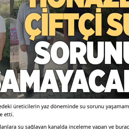
edeki üreticilerin yaz döneminde su sorunu yaşamama
 etti.
 alanlara su sağlayan kanalda inceleme yapan ve bura