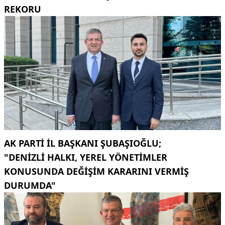
REKORU
AK PARTI İL BAŞKANI ŞUBAŞIOĞLU;
"DENIZLI HALKI, YEREL YÖNETIMLER
KONUSUNDA DEĞIŞIM KARARINI VERMIŞ
DURUMDA"