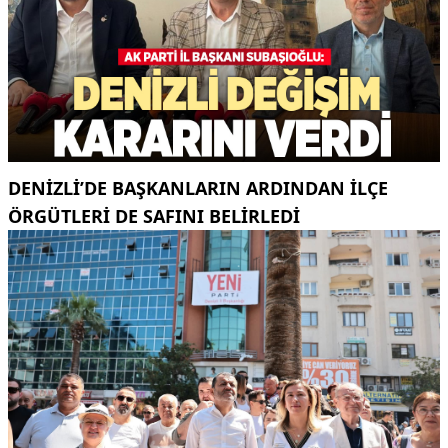
DENIZLI’DE BAŞKANLARIN ARDINDAN ILÇE
ÖRGÜTLERI DE SAFINI BELIRLEDI