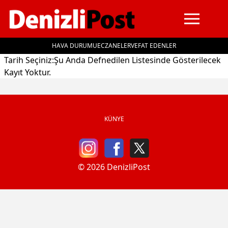
HAVA DURUMU
ECZANELER
VEFAT EDENLER
İçeriğe geç
Tarih Seçiniz:Şu Anda Defnedilen Listesinde Gösterilecek
Kayıt Yoktur.
KÜNYE
© 2026 DenizliPost