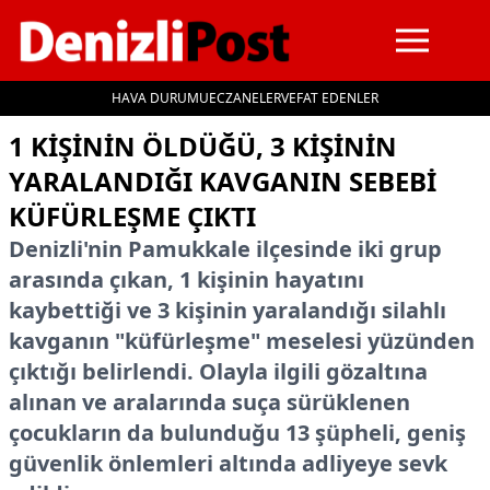
HAVA DURUMU
ECZANELER
VEFAT EDENLER
İçeriğe geç
1 KIŞININ ÖLDÜĞÜ, 3 KIŞININ
YARALANDIĞI KAVGANIN SEBEBI
KÜFÜRLEŞME ÇIKTI
Denizli'nin Pamukkale ilçesinde iki grup
arasında çıkan, 1 kişinin hayatını
kaybettiği ve 3 kişinin yaralandığı silahlı
kavganın "küfürleşme" meselesi yüzünden
çıktığı belirlendi. Olayla ilgili gözaltına
alınan ve aralarında suça sürüklenen
çocukların da bulunduğu 13 şüpheli, geniş
güvenlik önlemleri altında adliyeye sevk