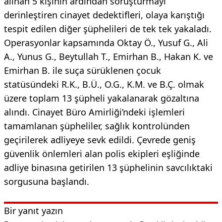
alınan 5 kişinin ardından soruşturmayı
derinleştiren cinayet dedektifleri, olaya karıştığı
tespit edilen diğer şüphelileri de tek tek yakaladı.
Operasyonlar kapsamında Oktay Ö., Yusuf G., Ali
A., Yunus G., Beytullah T., Emirhan B., Hakan K. ve
Emirhan B. ile suça sürüklenen çocuk
statüsündeki R.K., B.Ü., O.G., K.M. ve B.Ç. olmak
üzere toplam 13 şüpheli yakalanarak gözaltına
alındı. Cinayet Büro Amirliği’ndeki işlemleri
tamamlanan şüpheliler, sağlık kontrolünden
geçirilerek adliyeye sevk edildi. Çevrede geniş
güvenlik önlemleri alan polis ekipleri eşliğinde
adliye binasına getirilen 13 şüphelinin savcılıktaki
sorgusuna başlandı.
Bir yanıt yazın