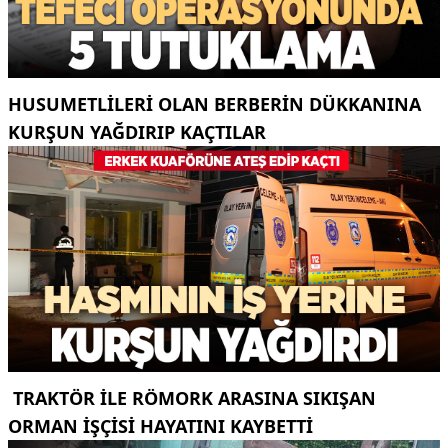
HUSUMETLILERI OLAN BERBERIN DÜKKANINA
KURŞUN YAĞDIRIP KAÇTILAR
TRAKTÖR ILE RÖMORK ARASINA SIKIŞAN
ORMAN IŞÇISI HAYATINI KAYBETTI