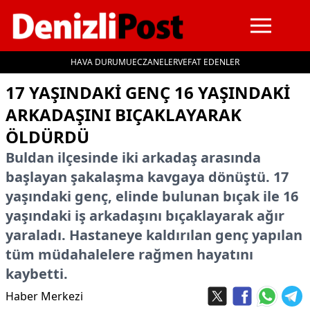
HAVA DURUMU
ECZANELER
VEFAT EDENLER
İçeriğe geç
17 YAŞINDAKI GENÇ 16 YAŞINDAKI
ARKADAŞINI BIÇAKLAYARAK
ÖLDÜRDÜ
Buldan ilçesinde iki arkadaş arasında
başlayan şakalaşma kavgaya dönüştü. 17
yaşındaki genç, elinde bulunan bıçak ile 16
yaşındaki iş arkadaşını bıçaklayarak ağır
yaraladı. Hastaneye kaldırılan genç yapılan
tüm müdahalelere rağmen hayatını
kaybetti.
Haber Merkezi