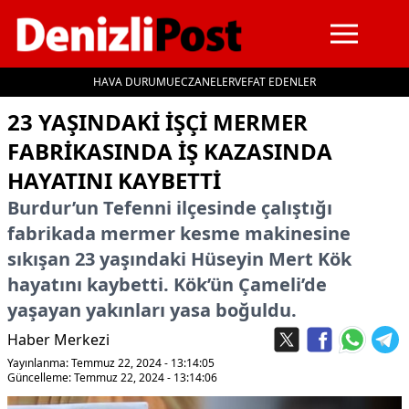
HAVA DURUMU
ECZANELER
VEFAT EDENLER
İçeriğe geç
23 YAŞINDAKI IŞÇI MERMER
FABRIKASINDA IŞ KAZASINDA
HAYATINI KAYBETTI
Burdur’un Tefenni ilçesinde çalıştığı
fabrikada mermer kesme makinesine
sıkışan 23 yaşındaki Hüseyin Mert Kök
hayatını kaybetti. Kök’ün Çameli’de
yaşayan yakınları yasa boğuldu.
Haber Merkezi
Yayınlanma: Temmuz 22, 2024 - 13:14:05
Güncelleme: Temmuz 22, 2024 - 13:14:06