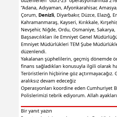
düzenlenen “Gürz-23” operasyonlarında 216 ş
“Adana, Adıyaman, Afyonkarahisar, Amasya, A
Çorum,
Denizli
, Diyarbakır, Düzce, Elazığ, E
Kahramanmaraş, Kayseri, Kırıkkale, Kırşehir
Nevşehir, Niğde, Ordu, Osmaniye, Sakarya, 
Başsavcılıkları ile Emniyet Genel Müdürlüğü
Emniyet Müdürlükleri TEM Şube Müdürlükle
düzenlendi.
Yakalanan şüphelilerin, geçmiş dönemde örg
finans sağladıkları konusuyla ilgili olarak 
Teröristlerin hiçbirine göz açtırmayacağız.
aralıksız devam edeceğiz
Operasyonları koordine eden Cumhuriyet Ba
Polislerimizi tebrik ediyorum. Allah ayaklar
Bir yanıt yazın