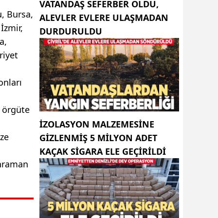
VATANDAŞ SEFERBER OLDU,
, Bursa,
ALEVLER EVLERE ULAŞMADAN
İzmir,
DURDURULDU
a,
riyet
nları
, örgüte
İZOLASYON MALZEMESINE
ize
GIZLENMIŞ 5 MILYON ADET
KAÇAK SIGARA ELE GEÇIRILDI
ahraman