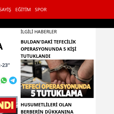
SAYIŞ
EĞITIM
SPOR
İLGILI HABERLER
BULDAN'DAKI TEFECILIK
A
OPERASYONUNDA 5 KIŞI
TUTUKLANDI
-23”
HUSUMETLILERI OLAN
BERBERIN DÜKKANINA