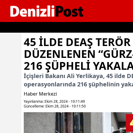
İçeriğe geç
45 ILDE DEAŞ TERÖ
DÜZENLENEN “GÜRZ
216 ŞÜPHELI YAKAL
İçişleri Bakanı Ali Yerlikaya, 45 ild
operasyonlarında 216 şüphelinin yaka
Haber Merkezi
Yayınlanma: Ekim 28, 2024 - 10:11:49
Güncelleme: Ekim 28, 2024 - 10:11:50