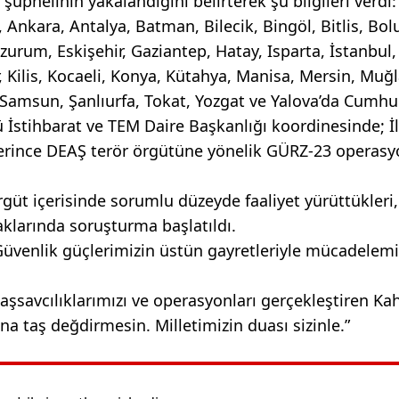
üphelinin yakalandığını belirterek şu bilgileri verdi:
nkara, Antalya, Batman, Bilecik, Bingöl, Bitlis, Bolu
rzurum, Eskişehir, Gaziantep, Hatay, Isparta, İstanbul, 
, Kilis, Kocaeli, Konya, Kütahya, Manisa, Mersin, Muğl
Samsun, Şanlıurfa, Tokat, Yozgat ve Yalova’da Cumhu
 İstihbarat ve TEM Daire Başkanlığı koordinesinde; İl
rince DEAŞ terör örgütüne yönelik GÜRZ-23 operasyo
üt içerisinde sorumlu düzeyde faaliyet yürüttükleri
haklarında soruşturma başlatıldı.
 Güvenlik güçlerimizin üstün gayretleriyle mücadelem
şsavcılıklarımızı ve operasyonları gerçekleştiren K
ına taş değdirmesin. Milletimizin duası sizinle.”