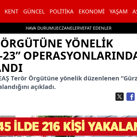
KENT
GÜNCEL
POLITIKA
EKONOMI
YAŞAM
A
HAVA DURUMU
ECZANELER
VEFAT EDENLER
R ÖRGÜTÜNE YÖNELIK
-23” OPERASYONLARIND
ANDI
e DEAŞ Terör Örgütüne yönelik düzenlenen “Gürz
landığını açıkladı.