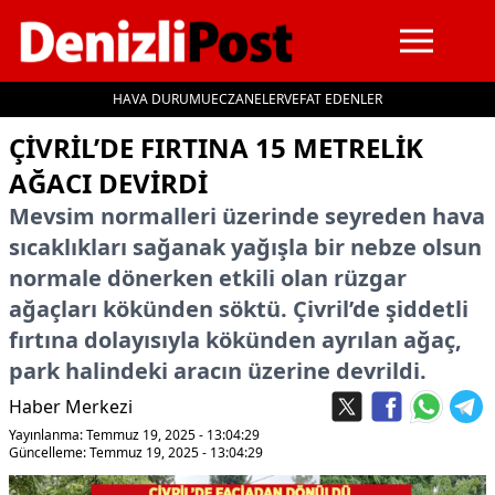
HAVA DURUMU
ECZANELER
VEFAT EDENLER
İçeriğe geç
ÇIVRIL’DE FIRTINA 15 METRELIK
AĞACI DEVIRDI
Mevsim normalleri üzerinde seyreden hava
sıcaklıkları sağanak yağışla bir nebze olsun
normale dönerken etkili olan rüzgar
ağaçları kökünden söktü. Çivril’de şiddetli
fırtına dolayısıyla kökünden ayrılan ağaç,
park halindeki aracın üzerine devrildi.
Haber Merkezi
Yayınlanma: Temmuz 19, 2025 - 13:04:29
Güncelleme: Temmuz 19, 2025 - 13:04:29