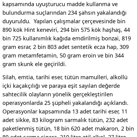
kapsamında uyuşturucu madde kullanma ve
bulundurma suçlarından 234 şahsın yakalandığı
duyuruldu. Yapılan çalışmalar çerçevesinde bin
890 kök Hint keneviri, 294 bin 575 kök haşhaş, 44
bin 725 kullanımlık kağıda emdirilmiş bonzai, 819
gram esrar, 2 bin 803 adet sentetik ecza hap, 309
gram metamfetamin, 50 gram eroin ve bin 344
gram skunk ele geçirildi.
Silah, emtia, tarihi eser, tütün mamulleri, alkollü
içki kaçakçılığı ve paraya eşit sayılan değerde
sahtecilik olayların yönelik gerçekleştirilen
operasyonlarda 25 şüpheli yakalandığı açıklandı.
Operasyonlar kapsamında 13 adet tarihi eser, 11
adet sikke, 83 kilogram sarmalık tütün, 232 adet
paketlenmiş tütün, 18 bin 620 adet makaron, 2 bin
80 adet sarma sigara, 210 litre etil alkol, 27 litre