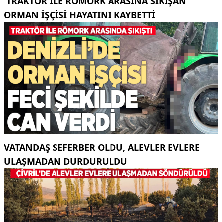
TRAKTÖR ILE RÖMORK ARASINA SIKIŞAN
ORMAN IŞÇISI HAYATINI KAYBETTI
VATANDAŞ SEFERBER OLDU, ALEVLER EVLERE
ULAŞMADAN DURDURULDU