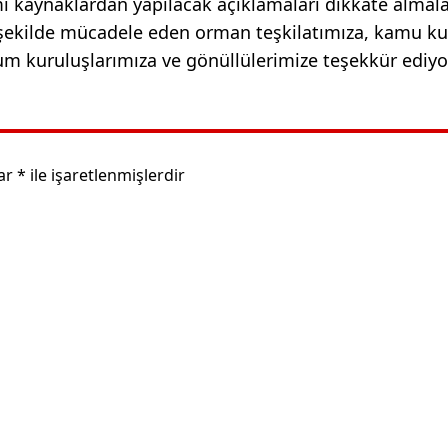
 kaynaklardan yapılacak açıklamaları dikkate almala
e şekilde mücadele eden orman teşkilatımıza, kamu k
plum kuruluşlarımıza ve gönüllülerimize teşekkür ediyo
lar
*
ile işaretlenmişlerdir