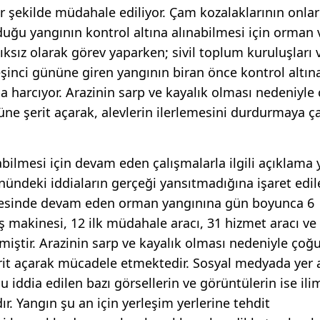
 şekilde müdahale ediliyor. Çam kozalaklarının onla
duğu yangının kontrol altına alınabilmesi için orman 
alıksız olarak görev yaparken; sivil toplum kuruluşları 
eşinci gününe giren yangının biran önce kontrol altın
aba harcıyor. Arazinin sarp ve kayalık olması nedeniyle
nüne şerit açarak, alevlerin ilerlemesini durdurmaya çal
nabilmesi için devam eden çalışmalarla ilgili açıklama 
önündeki iddiaların gerçeği yansıtmadığına işaret edi
lçesinde devam eden orman yangınına gün boyunca 6
 iş makinesi, 12 ilk müdahale aracı, 31 hizmet aracı v
iştir. Arazinin sarp ve kayalık olması nedeniyle çoğu
 şerit açarak mücadele etmektedir. Sosyal medyada yer 
 iddia edilen bazı görsellerin ve görüntülerin ise ili
. Yangın şu an için yerleşim yerlerine tehdit