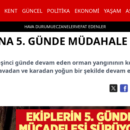
KENT
GÜNCEL
POLITIKA
EKONOMI
YAŞAM
A
HAVA DURUMU
ECZANELER
VEFAT EDENLER
INA 5. GÜNDE MÜDAHALE
beşinci günde devam eden orman yangınının k
 havadan ve karadan yoğun bir şekilde devam e