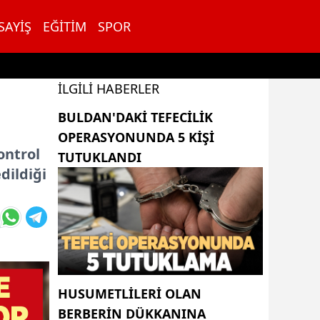
SAYIŞ
EĞITIM
SPOR
İLGILI HABERLER
BULDAN'DAKI TEFECILIK
OPERASYONUNDA 5 KIŞI
ontrol
TUTUKLANDI
dildiği
HUSUMETLILERI OLAN
BERBERIN DÜKKANINA