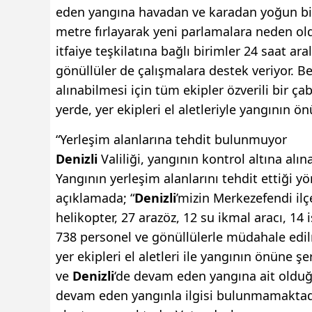
eden yangına havadan ve karadan yoğun bir
metre fırlayarak yeni parlamalara neden ol
itfaiye teşkilatına bağlı birimler 24 saat ar
gönüllüler de çalışmalara destek veriyor. B
alınabilmesi için tüm ekipler özverili bir ç
yerde, yer ekipleri el aletleriyle yangının ö
“Yerleşim alanlarına tehdit bulunmuyor
Denizli
Valiliği, yangının kontrol altına alı
Yangının yerleşim alanlarını tehdit ettiği y
açıklamada; “
Denizli
’mizin Merkezefendi i
helikopter, 27 arazöz, 12 su ikmal aracı, 14
738 personel ve gönüllülerle müdahale edilm
yer ekipleri el aletleri ile yangının önüne
ve
Denizli
‘de devam eden yangına ait olduğu
devam eden yangınla ilgisi bulunmamaktadır