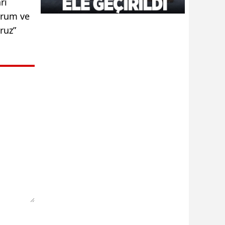
rı
urum ve
ruz”