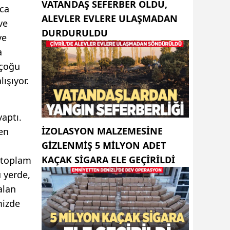
VATANDAŞ SEFERBER OLDU,
rca
ALEVLER EVLERE ULAŞMADAN
ve
DURDURULDU
ve
a
 çoğu
ışıyor.
yaptı.
İZOLASYON MALZEMESINE
len
GIZLENMIŞ 5 MILYON ADET
KAÇAK SIGARA ELE GEÇIRILDI
e toplam
 yerde,
alan
mizde