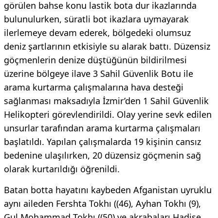
görülen bahse konu lastik bota dur ikazlarında
bulunulurken, süratli bot ikazlara uymayarak
ilerlemeye devam ederek, bölgedeki olumsuz
deniz şartlarının etkisiyle su alarak battı. Düzensiz
göçmenlerin denize düştüğünün bildirilmesi
üzerine bölgeye ilave 3 Sahil Güvenlik Botu ile
arama kurtarma çalışmalarına hava desteği
sağlanması maksadıyla İzmir’den 1 Sahil Güvenlik
Helikopteri görevlendirildi. Olay yerine sevk edilen
unsurlar tarafından arama kurtarma çalışmaları
başlatıldı. Yapılan çalışmalarda 19 kişinin cansız
bedenine ulaşılırken, 20 düzensiz göçmenin sağ
olarak kurtarıldığı öğrenildi.
Batan botta hayatını kaybeden Afganistan uyruklu
aynı aileden Fershta Tokhı ((46), Ayhan Tokhı (9),
Gul Mohammad Tokhı ((50) ve akrabaları Hadise