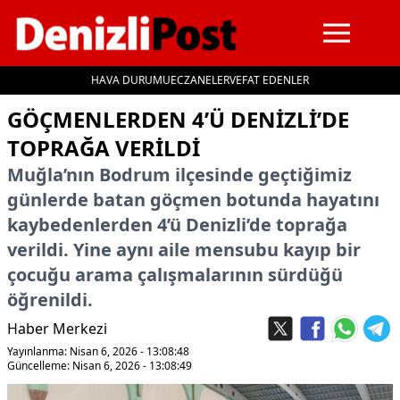
HAVA DURUMU
ECZANELER
VEFAT EDENLER
İçeriğe geç
GÖÇMENLERDEN 4’Ü DENIZLI’DE
TOPRAĞA VERILDI
Muğla’nın Bodrum ilçesinde geçtiğimiz
günlerde batan göçmen botunda hayatını
kaybedenlerden 4’ü Denizli’de toprağa
verildi. Yine aynı aile mensubu kayıp bir
çocuğu arama çalışmalarının sürdüğü
öğrenildi.
Haber Merkezi
Yayınlanma: Nisan 6, 2026 - 13:08:48
Güncelleme: Nisan 6, 2026 - 13:08:49