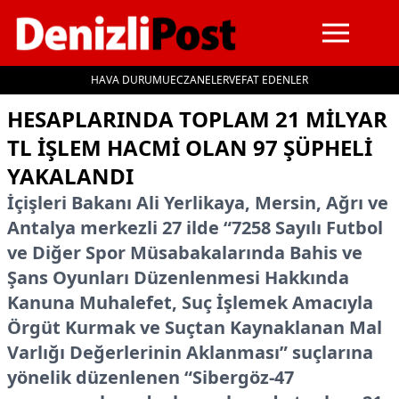
HAVA DURUMU
ECZANELER
VEFAT EDENLER
İçeriğe geç
HESAPLARINDA TOPLAM 21 MILYAR
TL IŞLEM HACMI OLAN 97 ŞÜPHELI
YAKALANDI
İçişleri Bakanı Ali Yerlikaya, Mersin, Ağrı ve
Antalya merkezli 27 ilde “7258 Sayılı Futbol
ve Diğer Spor Müsabakalarında Bahis ve
Şans Oyunları Düzenlenmesi Hakkında
Kanuna Muhalefet, Suç İşlemek Amacıyla
Örgüt Kurmak ve Suçtan Kaynaklanan Mal
Varlığı Değerlerinin Aklanması” suçlarına
yönelik düzenlenen “Sibergöz-47