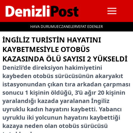
HAVA DURUMU
ECZANELER
VEFAT EDENLER
İçeriğe geç
İNGILIZ TURISTIN HAYATINI
KAYBETMESIYLE OTOBÜS
KAZASINDA ÖLÜ SAYISI 2 YÜKSELDI
Denizli’de direksiyon hakimiyetini
kaybeden otobüs sürücüsünün akaryakıt
istasyonundan çıkan tıra arkadan çarpması
sonucu 1 kişinin öldüğü, 3’ü ağır 20 kişinin
yaralandığı kazada yaralanan İngiliz
uyruklu kadın hayatını kaybetti. Yabancı
uyruklu iki yolcunun hayatını kaybettiği
kazaya neden olan otobüs sürücüsü