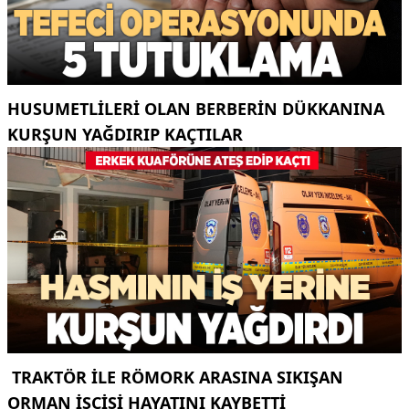
HUSUMETLILERI OLAN BERBERIN DÜKKANINA
KURŞUN YAĞDIRIP KAÇTILAR
TRAKTÖR ILE RÖMORK ARASINA SIKIŞAN
ORMAN IŞÇISI HAYATINI KAYBETTI