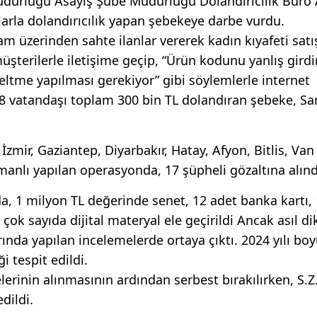
üdürlüğü Asayiş Şube Müdürlüğü Dolandırıcılık Büro 
larla dolandırıcılık yapan şebekeye darbe vurdu.
 üzerinden sahte ilanlar vererek kadın kıyafeti satış
 müşterilerle iletişime geçip, “Ürün kodunu yanlış girdi
eltme yapılması gerekiyor” gibi söylemlerle internet
 18 vatandaşı toplam 300 bin TL dolandıran şebeke, 
, İzmir, Gaziantep, Diyarbakır, Hatay, Afyon, Bitlis, Van
manlı yapılan operasyonda, 17 şüpheli gözaltına alınd
a, 1 milyon TL değerinde senet, 12 adet banka kartı,
 çok sayıda dijital materyal ele geçirildi Ancak asıl di
ında yapılan incelemelerde ortaya çıktı. 2024 yılı bo
i tespit edildi.
lerinin alınmasının ardından serbest bırakılırken, S.Z.
dildi.