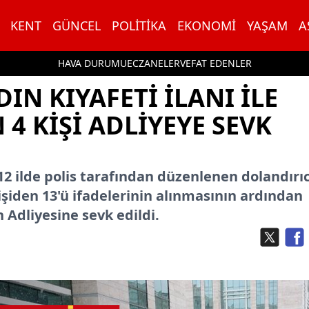
KENT
GÜNCEL
POLITIKA
EKONOMI
YAŞAM
A
HAVA DURUMU
ECZANELER
VEFAT EDENLER
N KIYAFETI ILANI ILE
4 KIŞI ADLIYEYE SEVK
2 ilde polis tarafından düzenlenen dolandırıc
şiden 13'ü ifadelerinin alınmasının ardından
n Adliyesine sevk edildi.