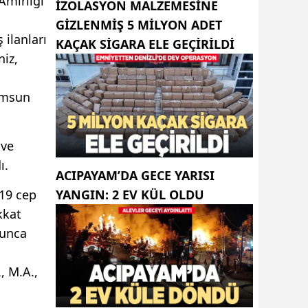
Amirliği
İZOLASYON MALZEMESINE
GIZLENMIŞ 5 MILYON ADET
 ilanları
KAÇAK SIGARA ELE GEÇIRILDI
niz,
Samsun
 ve
ı.
ACIPAYAM’DA GECE YARISI
 19 cep
YANGIN: 2 EV KÜL OLDU
kkat
yunca
, M.A.,