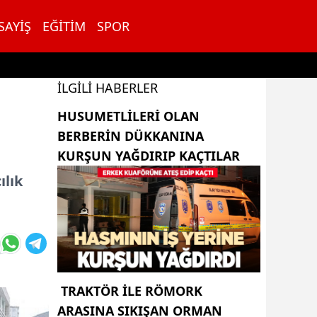
SAYIŞ
EĞITIM
SPOR
İLGILI HABERLER
HUSUMETLILERI OLAN
BERBERIN DÜKKANINA
KURŞUN YAĞDIRIP KAÇTILAR
ılık
TRAKTÖR ILE RÖMORK
ARASINA SIKIŞAN ORMAN