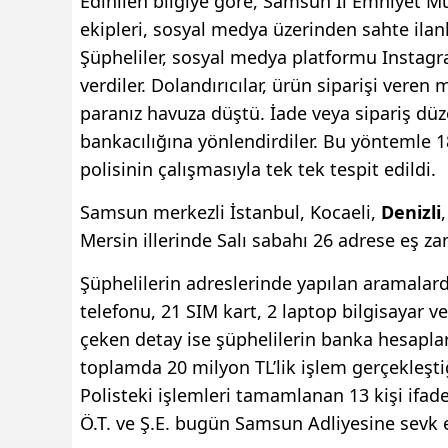
Edinilen bilgiye göre, Samsun İl Emniyet M
ekipleri, sosyal medya üzerinden sahte ilan
Şüpheliler, sosyal medya platformu Instagram
verdiler. Dolandırıcılar, ürün siparişi veren
paranız havuza düştü. İade veya sipariş düz
bankacılığına yönlendirdiler. Bu yöntemle
polisinin çalışmasıyla tek tek tespit edildi.
Samsun merkezli İstanbul, Kocaeli,
Denizli
Mersin illerinde Salı sabahı 26 adrese eş za
Şüphelilerin adreslerinde yapılan aramalard
telefonu, 21 SIM kart, 2 laptop bilgisayar ve
çeken detay ise şüphelilerin banka hesaplar
toplamda 20 milyon TL’lik işlem gerçekleştiğ
Polisteki işlemleri tamamlanan 13 kişi ifade
Ö.T. ve Ş.E. bugün Samsun Adliyesine sevk e