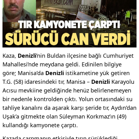
Kaza,
Denizli
’nin Buldan ilçesine bağlı Cumhuriyet
Mahallesi’nde meydana geldi. Edinilen bilgiye
göre; Manisa’da
Denizli
istikametine yük getiren
T.G. (58) idaresindeki tır, Manisa –
Denizli
Karayolu
Acısu mevkiine geldiğinde henüz belirlenemeyen
bir nedenle kontrolden çıktı. Yolun ortasındaki su
tahliye kanalını da aşarak karşı şeride tır, Aydın’dan
Uşak’a gitmekte olan Süleyman Korkmaz’ın (49)
kullandığı kamyonete çarptı.
Kazada çarpmanın etkisiyle tırın sürüklediği