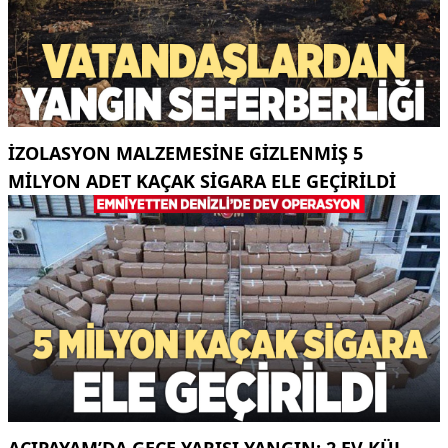
İZOLASYON MALZEMESINE GIZLENMIŞ 5
MILYON ADET KAÇAK SIGARA ELE GEÇIRILDI
ACIPAYAM’DA GECE YARISI YANGIN: 2 EV KÜL