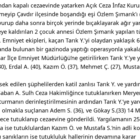
ndan kapalı cezaevinde yatarken Açık Ceza İnfaz Kur
meyip Çavdır ilçesinde boşandığı eşi Özlem Şımarık’ı 
 vurup daha sonra birçok yerinde bıçaklayarak ağır ya
neye kaldırılan 2 çocuk annesi Özlem Şımarık yapılan 
mniyet ekipleri, kaçan Tarık Y.’yi olaydan yaklaşık 6
landa bulunan bir gazinoda yaptığı operasyonla yakala
sar İlçe Emniyet Müdürlüğü’ne getirilirken Tarık Y.’ye
0), Erdal A. (40), Kazım Ö. (37), Mehmet Ç. (27), Musta
ek edilen şüphelilerden katil zanlısı Tarık Y. ve yard
 Şaban A. Sulh Ceza Hakimliğince tutuklanırken Merye
uşturmanın derinleştirilmesinin ardından Tarık Y.’ye ya
ci olmakla suçlanan Adem S. (36), ve Gökay S.(33) 14 M
ece tutuklanıp cezaevine gönderildi. Yargılamanın 25
 ise tutuklulardan Kazım Ö. ve Mustafa S.’nin adli ko
u sanıkların ise tutukluluk hallerinin devamına karar