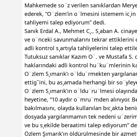
Mahkemede so¨z verilen sanıklardan Merye
ederek, “O¨zlem’in o¨lmesini istemem ic¸in
tahliyemi talep ediyorum” dedi.
Sanık Erdal A., Mehmet C¸., S¸aban A. cinayet
ve o¨nceki savunmalarını tekrar ettiklerini
adli kontrol s¸artıyla tahliyelerini talep ettile
Tutuksuz sanıklar Kazım O¨. ve Mustafa S. ol
haklarındaki adli kontrol hu¨ku¨mlerinin kal
O¨zlem S¸ımarık’ı o¨ldu¨rmekten yargılanan
ettigˆini, bu as¸amada herhangi bir so¨yle
O¨zlem S¸ımarık’ın o¨ldu¨ru¨lmesi olayınd
heyetine, “10 aydır o¨mru¨mden alınıyor. Be
bakılmasını, olayda kullanılan bıc¸akta be
dosyada yargılanmamın tek nedeni u¨zerime 
ve bu s¸ekilde beraatimi talep ediyorum” de
Özlem Şımarık’ın öldürülmesinde bir azmet