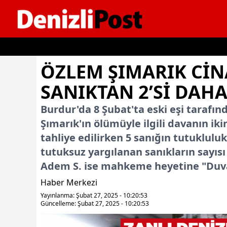
İçeriğe geç
ÖZLEM ŞIMARIK CIN
SANIKTAN 2’SI DAHA
Burdur'da 8 Şubat'ta eski eşi tarafın
Şımarık'ın ölümüyle ilgili davanın ik
tahliye edilirken 5 sanığın tutuklulu
tutuksuz yargılanan sanıkların sayıs
Adem S. ise mahkeme heyetine "Duvar
Haber Merkezi
Yayınlanma: Şubat 27, 2025 - 10:20:53
Güncelleme: Şubat 27, 2025 - 10:20:53