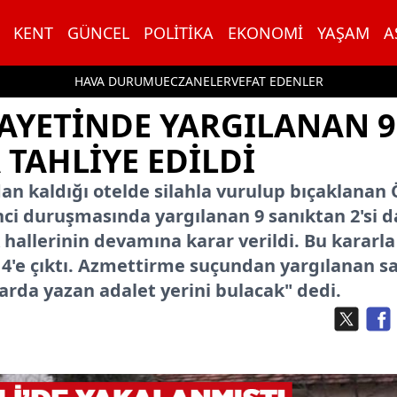
KENT
GÜNCEL
POLITIKA
EKONOMI
YAŞAM
A
HAVA DURUMU
ECZANELER
VEFAT EDENLER
AYETINDE YARGILANAN 9
 TAHLIYE EDILDI
dan kaldığı otelde silahla vurulup bıçaklanan
inci duruşmasında yargılanan 9 sanıktan 2'si 
k hallerinin devamına karar verildi. Bu kararla
ı 4'e çıktı. Azmettirme suçundan yargılanan s
da yazan adalet yerini bulacak" dedi.