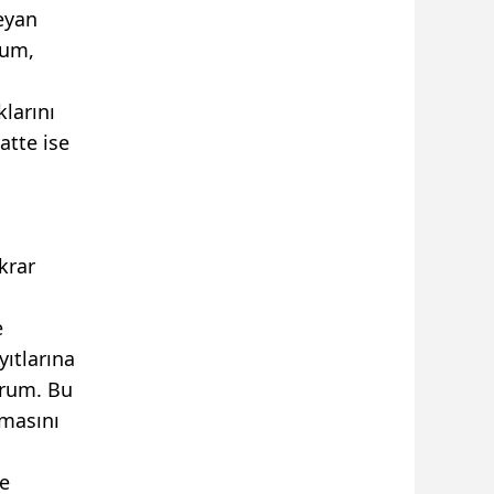
eyan
rum,
klarını
atte ise
krar
e
yıtlarına
orum. Bu
lmasını
se