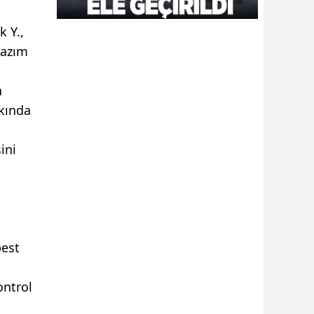
 Y.,
Kazım
n
kkında
ini
best
ontrol