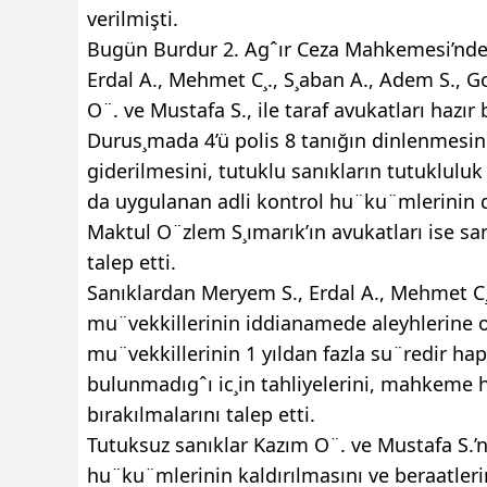
verilmişti.
Bugün Burdur 2. Agˆır Ceza Mahkemesi’nde g
Erdal A., Mehmet C¸., S¸aban A., Adem S., 
O¨. ve Mustafa S., ile taraf avukatları hazır
Durus¸mada 4’ü polis 8 tanığın dinlenmesi
giderilmesini, tutuklu sanıkların tutuklulu
da uygulanan adli kontrol hu¨ku¨mlerinin d
Maktul O¨zlem S¸ımarık’ın avukatları ise sa
talep etti.
Sanıklardan Meryem S., Erdal A., Mehmet C¸.
mu¨vekkillerinin iddianamede aleyhlerine 
mu¨vekkillerinin 1 yıldan fazla su¨redir hapi
bulunmadıgˆı ic¸in tahliyelerini, mahkeme he
bırakılmalarını talep etti.
Tutuksuz sanıklar Kazım O¨. ve Mustafa S.’n
hu¨ku¨mlerinin kaldırılmasını ve beraatlerin