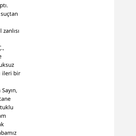
ptı.
u suçtan
 zanlısı
.,
e
tuksuz
leri bir
 Sayın,
 tane
utuklu
vam
ak
çabamız