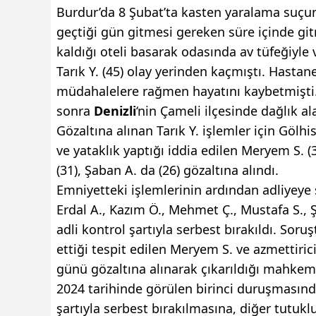
Burdur’da 8 Şubat’ta kasten yaralama suçu
geçtiği gün gitmesi gereken süre içinde git
kaldığı oteli basarak odasında av tüfeğiyle
Tarık Y. (45) olay yerinden kaçmıştı. Hasta
müdahalelere rağmen hayatını kaybetmişti. E
sonra
Denizli
‘nin Çameli ilçesinde dağlık a
Gözaltına alınan Tarık Y. işlemler için Gölhi
ve yataklık yaptığı iddia edilen Meryem S. (3
(31), Şaban A. da (26) gözaltına alındı.
Emniyetteki işlemlerinin ardından adliyeye s
Erdal A., Kazım Ö., Mehmet Ç., Mustafa S.,
adli kontrol şartıyla serbest bırakıldı. Sor
ettiği tespit edilen Meryem S. ve azmettiri
günü gözaltına alınarak çıkarıldığı mahkem
2024 tarihinde görülen birinci duruşmasında
şartıyla serbest bırakılmasına, diğer tutukl