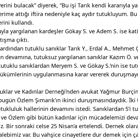
ni bulacak” diyerek, “Bu işi Tarık kendi kararıyla ya
erime attığı iftira nedeniyle kaç aydır tutukluyum. B
rini kullandı.
 yargılanan kardeşler Gökay S. ve Adem S. ise katil
tışma çıktı.
dından tutuklu sanıklar Tarık Y., Erdal A., Mehmet Ç
in devamına, tutuksuz yargılanan sanıklar Kazım Ö. v
tutuklu sanıklardan Meryem S. ve Gökay S.’nin ise tu
hükümlerinin uygulanmasına karar vererek duruşmayı i
klar ve Kadınlar Derneği’nden avukat Yağmur Burçin
bugün Özlem Şımarık’ın ikinci duruşmasındaydık. İki
utukluluk hallerinin devamını istedi. Sanıklardan 5’i t
m ve Özlem gibi bütün kadınlar için mücadelemizi de
ız. Bir sonraki celse 25 Nisan’a ertelendi. Dernek olar
talebimiz var. Bu vahşice cinayetlere dur demek için 