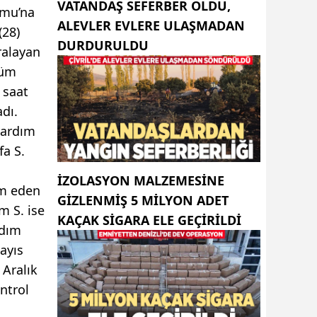
VATANDAŞ SEFERBER OLDU,
umu’na
ALEVLER EVLERE ULAŞMADAN
(28)
DURDURULDU
ralayan
tüm
 saat
dı.
 yardım
fa S.
İZOLASYON MALZEMESINE
ım eden
GIZLENMIŞ 5 MILYON ADET
m S. ise
KAÇAK SIGARA ELE GEÇIRILDI
rdım
ayıs
 Aralık
ntrol