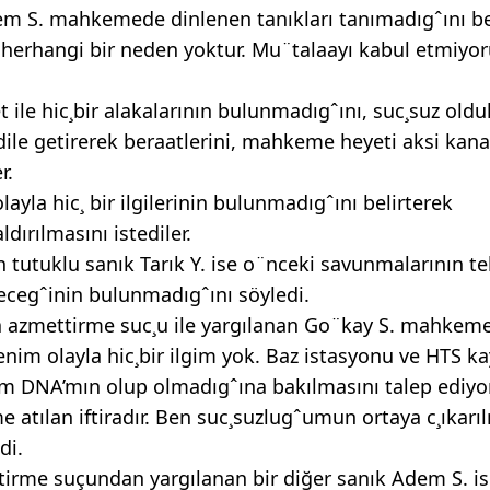
m S. mahkemede dinlenen tanıkları tanımadıgˆını b
 herhangi bir neden yoktur. Mu¨talaayı kabul etmiyo
 ile hic¸bir alakalarının bulunmadıgˆını, suc¸suz oldu
 dile getirerek beraatlerini, mahkeme heyeti aksi kana
r.
ayla hic¸ bir ilgilerinin bulunmadıgˆını belirterek
dırılmasını istediler.
 tutuklu sanık Tarık Y. ise o¨nceki savunmalarının te
yecegˆinin bulunmadıgˆını söyledi.
a azmettirme suc¸u ile yargılanan Go¨kay S. mahkem
nim olayla hic¸bir ilgim yok. Baz istasyonu ve HTS ka
nim DNA’mın olup olmadıgˆına bakılmasını talep ediy
atılan iftiradır. Ben suc¸suzlugˆumun ortaya c¸ıkarı
di.
tirme suçundan yargılanan bir diğer sanık Adem S. i