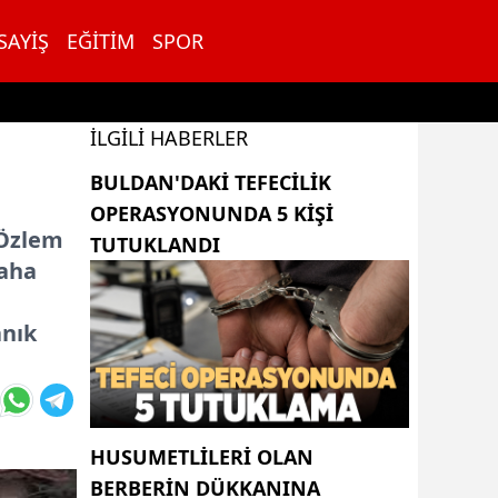
SAYIŞ
EĞITIM
SPOR
İLGILI HABERLER
BULDAN'DAKI TEFECILIK
OPERASYONUNDA 5 KIŞI
 Özlem
TUTUKLANDI
daha
anık
HUSUMETLILERI OLAN
BERBERIN DÜKKANINA