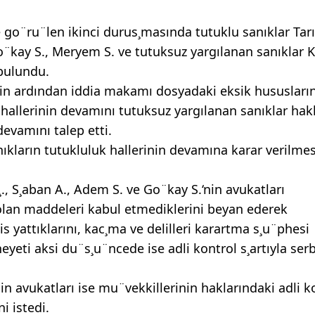
o¨ru¨len ikinci durus¸masında tutuklu sanıklar Tarık
Go¨kay S., Meryem S. ve tutuksuz yargılanan sanıklar 
 bulundu.
nin ardından iddia makamı dosyadaki eksik hususları
k hallerinin devamını tutuksuz yargılanan sanıklar ha
evamını talep etti.
nıkların tutukluluk hallerinin devamına karar verilmes
, S¸aban A., Adem S. ve Go¨kay S.‘nin avukatları
olan maddeleri kabul etmediklerini beyan ederek
s yattıklarını, kac¸ma ve delilleri karartma s¸u¨phesi
yeti aksi du¨s¸u¨ncede ise adli kontrol s¸artıyla ser
in avukatları ise mu¨vekkillerinin haklarındaki adli k
i istedi.