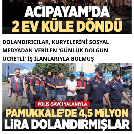
DOLANDIRICILAR, KURYELERINI SOSYAL
MEDYADAN VERILEN ‘GÜNLÜK DOLGUN
ÜCRETLI' IŞ ILANLARIYLA BULMUŞ