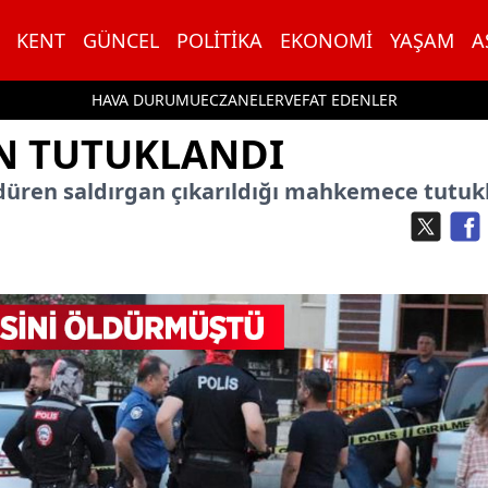
KENT
GÜNCEL
POLITIKA
EKONOMI
YAŞAM
A
HAVA DURUMU
ECZANELER
VEFAT EDENLER
N TUTUKLANDI
ldüren saldırgan çıkarıldığı mahkemece tutuk