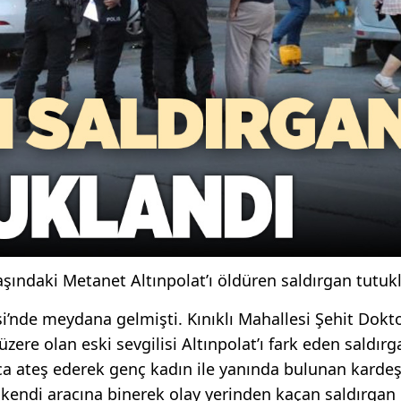
aşındaki Metanet Altınpolat’ı öldüren saldırgan tutuk
i’nde meydana gelmişti. Kınıklı Mahallesi Şehit Dokt
re olan eski sevgilisi Altınpolat’ı fark eden saldırg
ca ateş ederek genç kadın ile yanında bulunan kardeş
a kendi aracına binerek olay yerinden kaçan saldırgan 