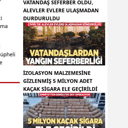
VATANDAŞ SEFERBER OLDU,
ALEVLER EVLERE ULAŞMADAN
i
DURDURULDU
açma
i
şüpheli
e
İZOLASYON MALZEMESINE
GIZLENMIŞ 5 MILYON ADET
KAÇAK SIGARA ELE GEÇIRILDI