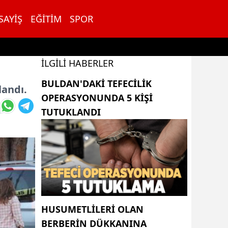
SAYIŞ
EĞITIM
SPOR
İLGILI HABERLER
BULDAN'DAKI TEFECILIK
landı.
OPERASYONUNDA 5 KIŞI
TUTUKLANDI
HUSUMETLILERI OLAN
BERBERIN DÜKKANINA