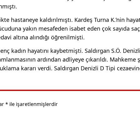
nmıştı.
likte hastaneye kaldırılmıştı. Kardeş Turna K.’nin hayat
 vücuduna yakın mesafeden isabet eden çok sayıda s
vi altına alındığı öğrenilmişti.
ç kadın hayatını kaybetmişti. Saldırgan S.Ö. Denizl
mlanmasının ardından adliyeye çıkarıldı. Mahkeme 
klama kararı verdi. Saldırgan Denizli D Tipi cezaevin
lar
*
ile işaretlenmişlerdir