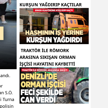
KURŞUN YAĞDIRIP KAÇTILAR
TRAKTÖR ILE RÖMORK
ARASINA SIKIŞAN ORMAN
IŞÇISI HAYATINI KAYBETTI
landı.
or
an S.Ö.
i Turna
polisin