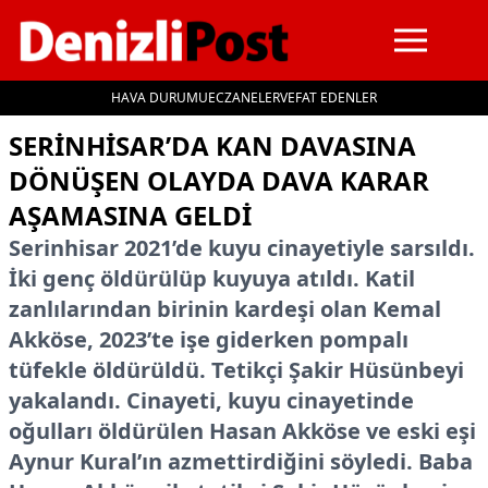
HAVA DURUMU
ECZANELER
VEFAT EDENLER
İçeriğe geç
SERINHISAR’DA KAN DAVASINA
DÖNÜŞEN OLAYDA DAVA KARAR
AŞAMASINA GELDI
Serinhisar 2021’de kuyu cinayetiyle sarsıldı.
İki genç öldürülüp kuyuya atıldı. Katil
zanlılarından birinin kardeşi olan Kemal
Akköse, 2023’te işe giderken pompalı
tüfekle öldürüldü. Tetikçi Şakir Hüsünbeyi
yakalandı. Cinayeti, kuyu cinayetinde
oğulları öldürülen Hasan Akköse ve eski eşi
Aynur Kural’ın azmettirdiğini söyledi. Baba