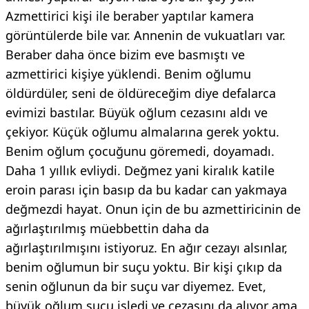
Azmettirici kişi ile beraber yaptılar kamera
görüntülerde bile var. Annenin de vukuatları var.
Beraber daha önce bizim eve basmıştı ve
azmettirici kişiye yüklendi. Benim oğlumu
öldürdüler, seni de öldüreceğim diye defalarca
evimizi bastılar. Büyük oğlum cezasını aldı ve
çekiyor. Küçük oğlumu almalarına gerek yoktu.
Benim oğlum çocuğunu göremedi, doyamadı.
Daha 1 yıllık evliydi. Değmez yani kiralık katile
eroin parası için basıp da bu kadar can yakmaya
değmezdi hayat. Onun için de bu azmettiricinin de
ağırlaştırılmış müebbettin daha da
ağırlaştırılmışını istiyoruz. En ağır cezayı alsınlar,
benim oğlumun bir suçu yoktu. Bir kişi çıkıp da
senin oğlunun da bir suçu var diyemez. Evet,
büyük oğlum suçu işledi ve cezasını da alıyor ama