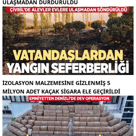
ULAŞMADAN DURDURULDU
İZOLASYON MALZEMESINE GIZLENMIŞ 5
MILYON ADET KAÇAK SIGARA ELE GEÇIRILDI