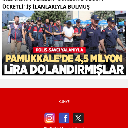
ÜCRETLI' IŞ ILANLARIYLA BULMUŞ
KÜNYE