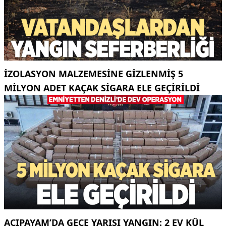
İZOLASYON MALZEMESINE GIZLENMIŞ 5
MILYON ADET KAÇAK SIGARA ELE GEÇIRILDI
ACIPAYAM’DA GECE YARISI YANGIN: 2 EV KÜL