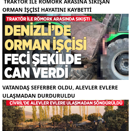
TRAKTÖR ILE RÖMORK ARASINA SIKIŞAN
ORMAN IŞÇISI HAYATINI KAYBETTI
VATANDAŞ SEFERBER OLDU, ALEVLER EVLERE
ULAŞMADAN DURDURULDU