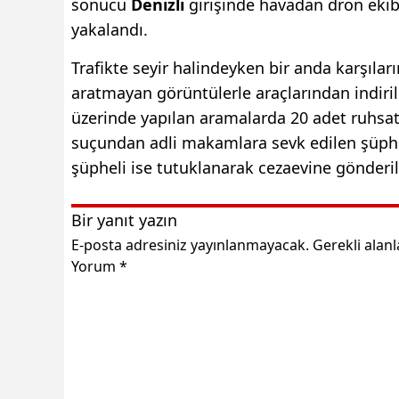
sonucu
Denizli
girişinde havadan dron ekib
yakalandı.
Trafikte seyir halindeyken bir anda karşılar
aratmayan görüntülerle araçlarından indirile
üzerinde yapılan aramalarda 20 adet ruhsats
suçundan adli makamlara sevk edilen şüphelil
şüpheli ise tutuklanarak cezaevine gönderil
Bir yanıt yazın
E-posta adresiniz yayınlanmayacak.
Gerekli alan
Yorum
*