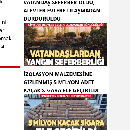
ak
VATANDAŞ SEFERBER OLDU,
ALEVLER EVLERE ULAŞMADAN
DURDURULDU
ini
ar
apmak
 4
İZOLASYON MALZEMESINE
GIZLENMIŞ 5 MILYON ADET
KAÇAK SIGARA ELE GEÇIRILDI