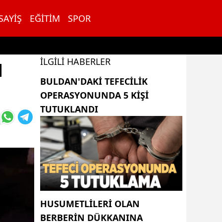
SAYIŞ
EĞITIM
SPOR
İLGILI HABERLER
N
BULDAN'DAKI TEFECILIK
OPERASYONUNDA 5 KIŞI
TUTUKLANDI
HUSUMETLILERI OLAN
BERBERIN DÜKKANINA