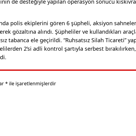
inin de desteğiyle yapılan operasyon sonucu kıskıvr
ında polis ekiplerini gören 6 şüpheli, aksiyon sahneler
rek gözaltına alındı. Şüpheliler ve kullandıkları araçl
ız tabanca ele geçirildi. “Ruhsatsız Silah Ticareti” y
erden 2’si adli kontrol şartıyla serbest bırakılırken,
di.
lar
*
ile işaretlenmişlerdir