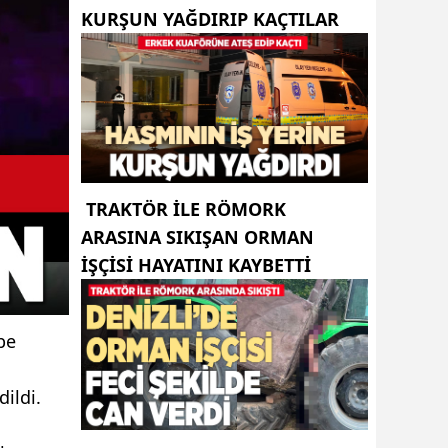
KURŞUN YAĞDIRIP KAÇTILAR
TRAKTÖR ILE RÖMORK
ARASINA SIKIŞAN ORMAN
IŞÇISI HAYATINI KAYBETTI
be
dildi.