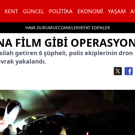
KENT
GÜNCEL
POLITIKA
EKONOMI
YAŞAM
A
HAVA DURUMU
ECZANELER
VEFAT EDENLER
NA FILM GIBI OPERASYO
silah getiren 6 şüpheli, polis ekiplerinin dron
ıvrak yakalandı.