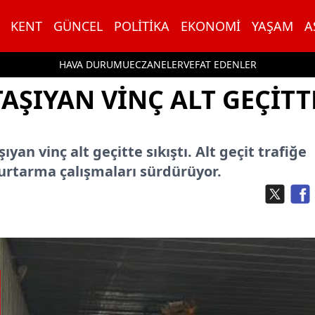
KENT
GÜNCEL
POLITIKA
EKONOMI
YAŞAM
A
HAVA DURUMU
ECZANELER
VEFAT EDENLER
AŞIYAN VINÇ ALT GEÇITT
yan vinç alt geçitte sıkıştı. Alt geçit trafiğe
 kurtarma çalışmaları sürdürüyor.