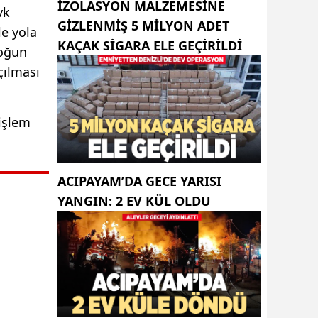
İZOLASYON MALZEMESINE
vk
GIZLENMIŞ 5 MILYON ADET
le yola
KAÇAK SIGARA ELE GEÇIRILDI
yoğun
çılması
 işlem
ACIPAYAM’DA GECE YARISI
YANGIN: 2 EV KÜL OLDU