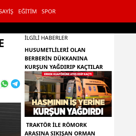
SAYIŞ
EĞITIM
SPOR
İLGILI HABERLER
E
HUSUMETLILERI OLAN
BERBERIN DÜKKANINA
KURŞUN YAĞDIRIP KAÇTILAR
TRAKTÖR ILE RÖMORK
ARASINA SIKIŞAN ORMAN