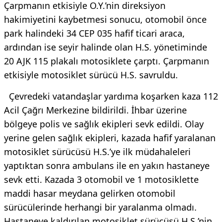
Çarpmanın etkisiyle O.Y.’nin direksiyon
hakimiyetini kaybetmesi sonucu, otomobil önce
park halindeki 34 CEP 035 hafif ticari araca,
ardından ise seyir halinde olan H.S. yönetiminde
20 AJK 115 plakalı motosiklete çarptı. Çarpmanın
etkisiyle motosiklet sürücü H.S. savruldu.
Çevredeki vatandaşlar yardıma koşarken kaza 112
Acil Çağrı Merkezine bildirildi. İhbar üzerine
bölgeye polis ve sağlık ekipleri sevk edildi. Olay
yerine gelen sağlık ekipleri, kazada hafif yaralanan
motosiklet sürücüsü H.S.’ye ilk müdahaleleri
yaptıktan sonra ambulans ile en yakın hastaneye
sevk etti. Kazada 3 otomobil ve 1 motosiklette
maddi hasar meydana gelirken otomobil
sürücülerinde herhangi bir yaralanma olmadı.
Hastaneye kaldırılan motosiklet sürücüsü H.S.’nin