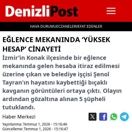
HAVA DURUMU
ECZANELER
VEFAT EDENLER
İçeriğe geç
EĞLENCE MEKANINDA ‘YÜKSEK
HESAP’ CINAYETI
İzmir’in Konak ilçesinde bir eğlence
mekanında gelen hesaba itiraz edilmesi
üzerine çıkan ve belediye işçisi Şenol
Tayran'ın hayatını kaybettiği bıçaklı
kavganın görüntüleri ortaya çıktı. Olayın
ardından gözaltına alınan 5 şüpheli
tutuklandı.
Haber Merkezi
Yayınlanma: Temmuz 1, 2026 - 15:16:46
Güncelleme: Temmuz 1, 2026 - 15:16:47