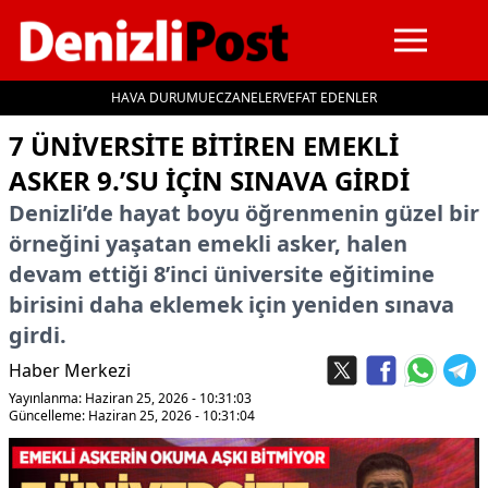
HAVA DURUMU
ECZANELER
VEFAT EDENLER
İçeriğe geç
7 ÜNIVERSITE BITIREN EMEKLI
ASKER 9.’SU IÇIN SINAVA GIRDI
Denizli’de hayat boyu öğrenmenin güzel bir
örneğini yaşatan emekli asker, halen
devam ettiği 8’inci üniversite eğitimine
birisini daha eklemek için yeniden sınava
girdi.
Haber Merkezi
Yayınlanma: Haziran 25, 2026 - 10:31:03
Güncelleme: Haziran 25, 2026 - 10:31:04