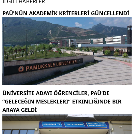
İLGILI HABERLER
PAÜ’NÜN AKADEMIK KRITERLERI GÜNCELLENDI
ÜNIVERSITE ADAYI ÖĞRENCILER, PAÜ’DE
“GELECEĞIN MESLEKLERI” ETKINLIĞINDE BIR
ARAYA GELDI