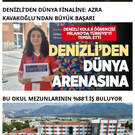
DENIZLI’DEN DÜNYA FINALINE: AZRA
KAVAKOĞLU’NDAN BÜYÜK BAŞARI
BU OKUL MEZUNLARININ %88'I İŞ BULUYOR