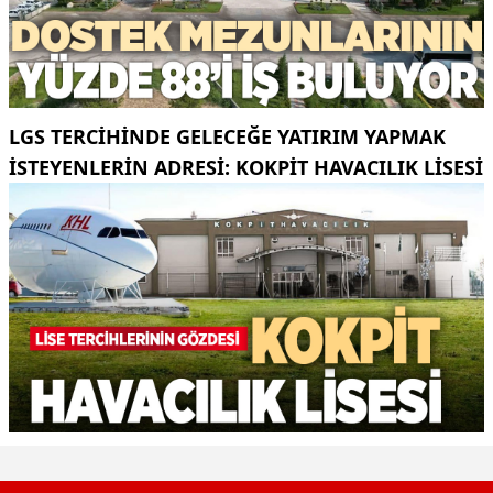
LGS TERCIHINDE GELECEĞE YATIRIM YAPMAK
İSTEYENLERIN ADRESI: KOKPİT HAVACILIK LISESI