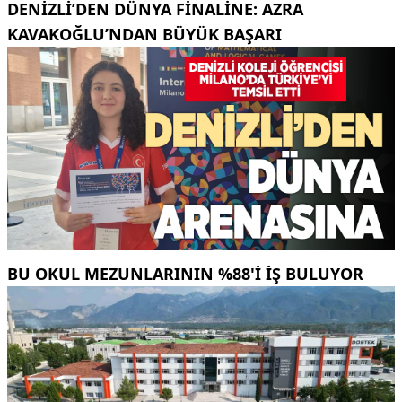
DENIZLI’DEN DÜNYA FINALINE: AZRA
KAVAKOĞLU’NDAN BÜYÜK BAŞARI
BU OKUL MEZUNLARININ %88'I İŞ BULUYOR