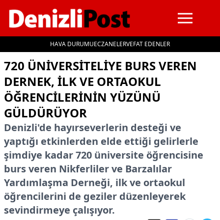
HAVA DURUMU
ECZANELER
VEFAT EDENLER
İçeriğe geç
720 ÜNIVERSITELIYE BURS VEREN
DERNEK, ILK VE ORTAOKUL
ÖĞRENCILERININ YÜZÜNÜ
GÜLDÜRÜYOR
Denizli'de hayırseverlerin desteği ve
yaptığı etkinlerden elde ettiği gelirlerle
şimdiye kadar 720 üniversite öğrencisine
burs veren Nikferliler ve Barzalılar
Yardımlaşma Derneği, ilk ve ortaokul
öğrencilerini de geziler düzenleyerek
sevindirmeye çalışıyor.