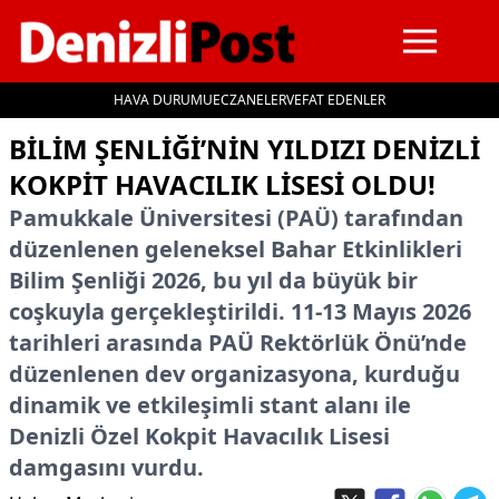
HAVA DURUMU
ECZANELER
VEFAT EDENLER
İçeriğe geç
BILIM ŞENLIĞI’NIN YILDIZI DENIZLI
KOKPIT HAVACILIK LISESI OLDU!
Pamukkale Üniversitesi (PAÜ) tarafından
düzenlenen geleneksel Bahar Etkinlikleri
Bilim Şenliği 2026, bu yıl da büyük bir
coşkuyla gerçekleştirildi. 11-13 Mayıs 2026
tarihleri arasında PAÜ Rektörlük Önü’nde
düzenlenen dev organizasyona, kurduğu
dinamik ve etkileşimli stant alanı ile
Denizli Özel Kokpit Havacılık Lisesi
damgasını vurdu.