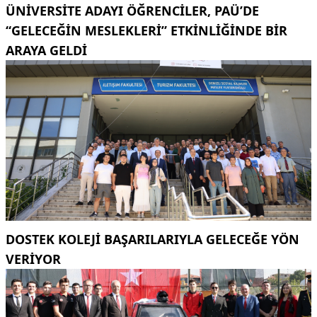
ÜNIVERSITE ADAYI ÖĞRENCILER, PAÜ’DE
“GELECEĞIN MESLEKLERI” ETKINLIĞINDE BIR
ARAYA GELDI
DOSTEK KOLEJİ BAŞARILARIYLA GELECEĞE YÖN
VERİYOR