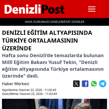
HAVA DURUMU
ECZANELER
VEFAT EDENLER
İçeriğe geç
DENIZLI EĞITIM ALTYAPISINDA
TÜRKIYE ORTALAMASININ
ÜZERINDE
Hafta sonu Denizli’de temazlarda bulunan
Millî Eğitim Bakanı Yusuf Tekin, "Denizli
eğitim altyapısında Türkiye ortalamasının
üzerinde" dedi.
Haber Merkezi
Yayınlanma: Haziran 22, 2026 - 11:02:43
Güncelleme: Haziran 22, 2026 - 11:02:44