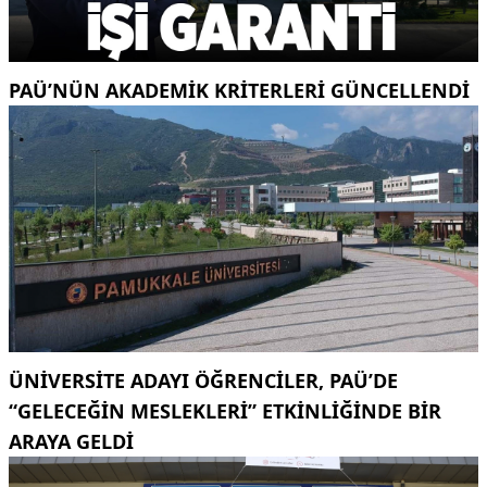
PAÜ’NÜN AKADEMIK KRITERLERI GÜNCELLENDI
ÜNIVERSITE ADAYI ÖĞRENCILER, PAÜ’DE
“GELECEĞIN MESLEKLERI” ETKINLIĞINDE BIR
ARAYA GELDI