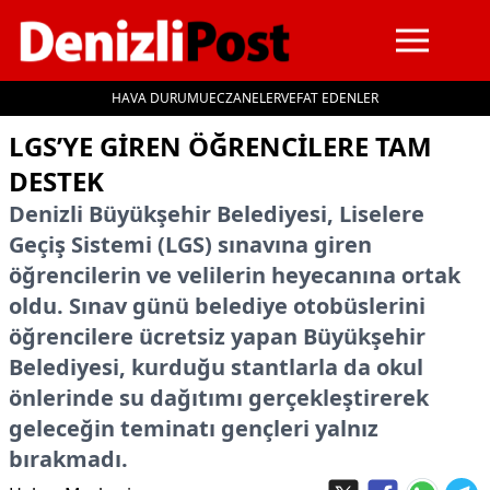
HAVA DURUMU
ECZANELER
VEFAT EDENLER
İçeriğe geç
LGS’YE GIREN ÖĞRENCILERE TAM
DESTEK
Denizli Büyükşehir Belediyesi, Liselere
Geçiş Sistemi (LGS) sınavına giren
öğrencilerin ve velilerin heyecanına ortak
oldu. Sınav günü belediye otobüslerini
öğrencilere ücretsiz yapan Büyükşehir
Belediyesi, kurduğu stantlarla da okul
önlerinde su dağıtımı gerçekleştirerek
geleceğin teminatı gençleri yalnız
bırakmadı.