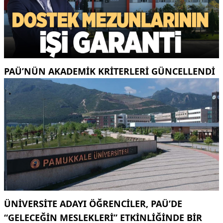
PAÜ’NÜN AKADEMIK KRITERLERI GÜNCELLENDI
ÜNIVERSITE ADAYI ÖĞRENCILER, PAÜ’DE
“GELECEĞIN MESLEKLERI” ETKINLIĞINDE BIR