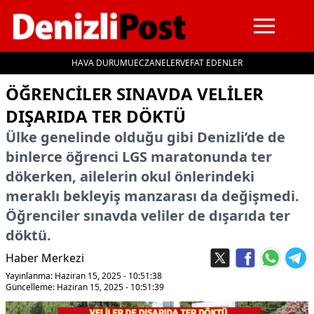
HAVA DURUMU
ECZANELER
VEFAT EDENLER
İçeriğe geç
ÖĞRENCILER SINAVDA VELILER
DIŞARIDA TER DÖKTÜ
Ülke genelinde olduğu gibi Denizli’de de
binlerce öğrenci LGS maratonunda ter
dökerken, ailelerin okul önlerindeki
meraklı bekleyiş manzarası da değişmedi.
Öğrenciler sınavda veliler de dışarıda ter
döktü.
Haber Merkezi
Yayınlanma: Haziran 15, 2025 - 10:51:38
Güncelleme: Haziran 15, 2025 - 10:51:39