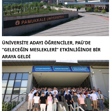
ÜNIVERSITE ADAYI ÖĞRENCILER, PAÜ’DE
“GELECEĞIN MESLEKLERI” ETKINLIĞINDE BIR
ARAYA GELDI