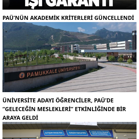
PAÜ’NÜN AKADEMIK KRITERLERI GÜNCELLENDI
ÜNIVERSITE ADAYI ÖĞRENCILER, PAÜ’DE
“GELECEĞIN MESLEKLERI” ETKINLIĞINDE BIR
ARAYA GELDI