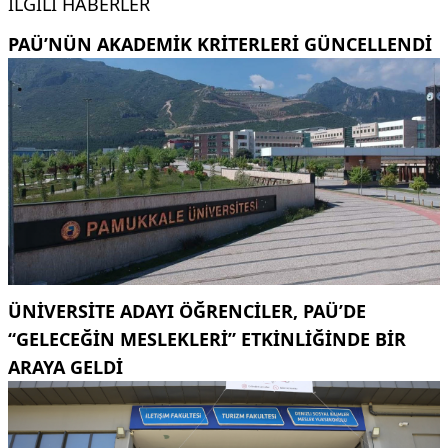
İLGILI HABERLER
PAÜ’NÜN AKADEMIK KRITERLERI GÜNCELLENDI
ÜNIVERSITE ADAYI ÖĞRENCILER, PAÜ’DE
“GELECEĞIN MESLEKLERI” ETKINLIĞINDE BIR
ARAYA GELDI