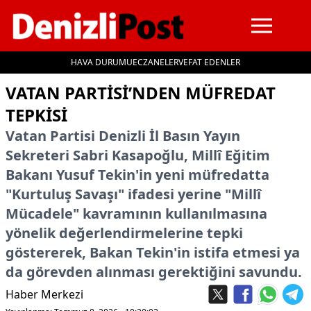
HAVA DURUMU
ECZANELER
VEFAT EDENLER
İçeriğe geç
VATAN PARTİSİ’NDEN MÜFREDAT
TEPKİSİ
Vatan Partisi Denizli İl Basın Yayın
Sekreteri Sabri Kasapoğlu, Millî Eğitim
Bakanı Yusuf Tekin'in yeni müfredatta
"Kurtuluş Savaşı" ifadesi yerine "Millî
Mücadele" kavramının kullanılmasına
yönelik değerlendirmelerine tepki
göstererek, Bakan Tekin'in istifa etmesi ya
da görevden alınması gerektiğini savundu.
Haber Merkezi