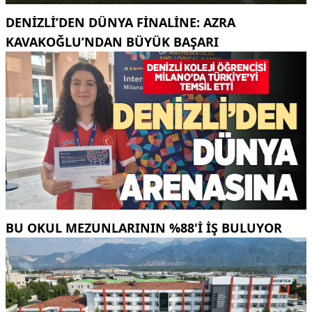
DENIZLI’DEN DÜNYA FINALINE: AZRA
KAVAKOĞLU’NDAN BÜYÜK BAŞARI
BU OKUL MEZUNLARININ %88'I İŞ BULUYOR