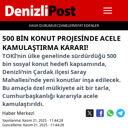
HAVA DURUMU
ECZANELER
VEFAT EDENLER
İçeriğe geç
500 BIN KONUT PROJESINDE ACELE
KAMULAŞTIRMA KARARI!
TOKİ’nin ülke genelinde sürdürdüğü 500
bin sosyal konut hedefi kapsamında,
Denizli’nin Çardak ilçesi Saray
Mahallesi’nde yeni konutlar inşa edilecek.
Bu amaçla özel mülkiyete ait bir tarla,
Cumhurbaşkanlığı kararıyla acele
kamulaştırıldı.
Haber Merkezi
Yayınlanma: Kasım 21, 2025 - 11:44:28
Güncelleme: Kasım 21, 2025 - 11:44:28