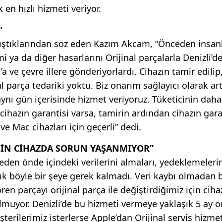
 en hızlı hizmeti veriyor.
”
alıştıklarından söz eden Kazım Akcam, “Önceden insan
i ya da diğer hasarlarını Orijinal parçalarla Denizli’d
’a ve çevre illere gönderiyorlardı. Cihazın tamir edilip
l parça tedariki yoktu. Biz onarım sağlayıcı olarak art
ynı gün içerisinde hizmet veriyoruz. Tüketicinin daha 
 cihazın garantisi varsa, tamirin ardından cihazın gara
e Mac cihazları için geçerli” dedi.
İÇİN CİHAZDA SORUN YAŞANMIYOR”
den önde içindeki verilerini almaları, yedeklemeleri
 böyle bir şeye gerek kalmadı. Veri kaybı olmadan bi
ren parçayı orijinal parça ile değiştirdiğimiz için cih
muyor. Denizli’de bu hizmeti vermeye yaklaşık 5 ay 
terilerimiz isterlerse Apple’dan Orijinal servis hizmet