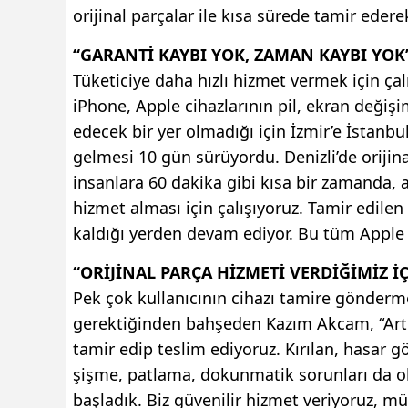
orijinal parçalar ile kısa sürede tamir ederek
“GARANTİ KAYBI YOK, ZAMAN KAYBI YOK
Tüketiciye daha hızlı hizmet vermek için ç
iPhone, Apple cihazlarının pil, ekran değişim
edecek bir yer olmadığı için İzmir’e İstanbul
gelmesi 10 gün sürüyordu. Denizli’de orijina
insanlara 60 dakika gibi kısa bir zamanda, a
hizmet alması için çalışıyoruz. Tamir edilen
kaldığı yerden devam ediyor. Bu tüm Apple v
“ORİJİNAL PARÇA HİZMETİ VERDİĞİMİZ 
Pek çok kullanıcının cihazı tamire gönderme
gerektiğinden bahşeden Kazım Akcam, “Artık
tamir edip teslim ediyoruz. Kırılan, hasar gö
şişme, patlama, dokunmatik sorunları da ol
başladık. Biz güvenilir hizmet veriyoruz, müş