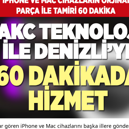
sar gören iPhone ve Mac cihazlarını başka illere gön