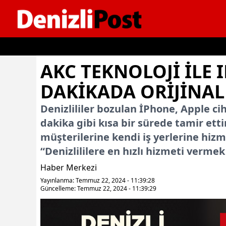
İçeriğe geç
AKC TEKNOLOJI ILE 
DAKIKADA ORIJINAL 
Denizlililer bozulan İPhone, Apple ci
dakika gibi kısa bir sürede tamir ett
müşterilerine kendi iş yerlerine hiz
“Denizlililere en hızlı hizmeti vermek 
Haber Merkezi
Yayınlanma: Temmuz 22, 2024 - 11:39:28
Güncelleme: Temmuz 22, 2024 - 11:39:29