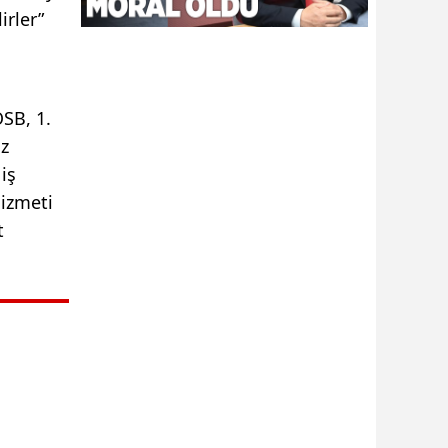
irler”
SB, 1.
iz
iş
hizmeti
t