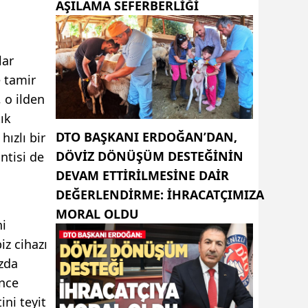
AŞILAMA SEFERBERLİĞİ
lar
e tamir
, o ilden
ık
DTO BAŞKANI ERDOĞAN’DAN,
hızlı bir
DÖVIZ DÖNÜŞÜM DESTEĞININ
ntisi de
DEVAM ETTIRILMESINE DAIR
DEĞERLENDIRME: İHRACATÇIMIZA
MORAL OLDU
ni
z cihazı
azda
önce
ini teyit