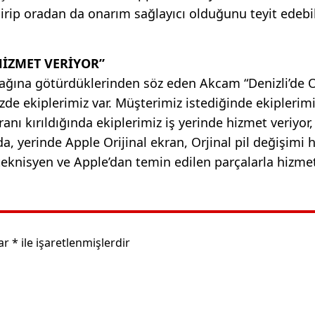
irip oradan da onarım sağlayıcı olduğunu teyit edebil
HİZMET VERİYOR”
ayağına götürdüklerinden söz eden Akcam “Denizli’de O
zde ekiplerimiz var. Müşterimiz istediğinde ekiplerim
nı kırıldığında ekiplerimiz iş yerinde hizmet veriyor, 
, yerinde Apple Orijinal ekran, Orjinal pil değişimi 
ı teknisyen ve Apple’dan temin edilen parçalarla hizme
lar
*
ile işaretlenmişlerdir