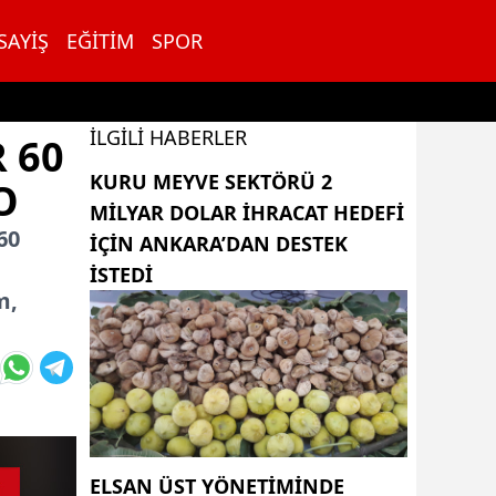
SAYIŞ
EĞITIM
SPOR
İLGILI HABERLER
 60
KURU MEYVE SEKTÖRÜ 2
O
MILYAR DOLAR IHRACAT HEDEFI
60
IÇIN ANKARA’DAN DESTEK
ISTEDI
m,
ELSAN ÜST YÖNETIMINDE