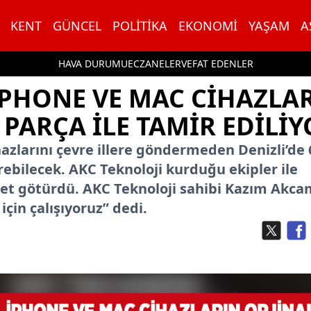
KENT
GÜNCEL
POLITIKA
EKONOMI
YAŞAM
A
HAVA DURUMU
ECZANELER
VEFAT EDENLER
IPHONE VE MAC CIHAZLAR
PARÇA ILE TAMIR EDILIY
hazlarını çevre illere göndermeden Denizli’de 
irebilecek. AKC Teknoloji kurduğu ekipler ile
met götürdü. AKC Teknoloji sahibi Kazım Akca
için çalışıyoruz” dedi.