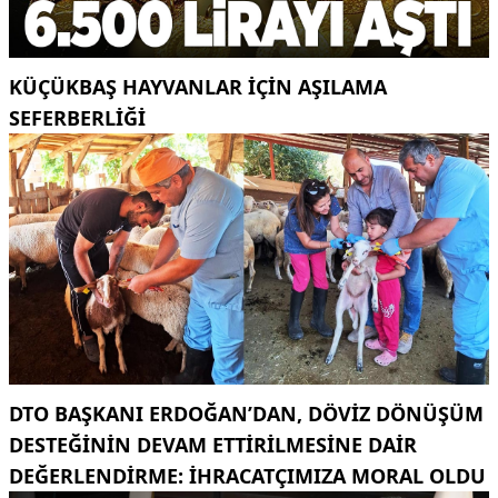
KÜÇÜKBAŞ HAYVANLAR İÇİN AŞILAMA
SEFERBERLİĞİ
DTO BAŞKANI ERDOĞAN’DAN, DÖVIZ DÖNÜŞÜM
DESTEĞININ DEVAM ETTIRILMESINE DAIR
DEĞERLENDIRME: İHRACATÇIMIZA MORAL OLDU