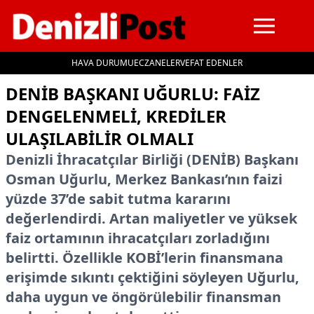
HAVA DURUMU
ECZANELER
VEFAT EDENLER
İçeriğe geç
DENİB BAŞKANI UĞURLU: FAIZ
DENGELENMELI, KREDILER
ULAŞILABILIR OLMALI
Denizli İhracatçılar Birliği (DENİB) Başkanı
Osman Uğurlu, Merkez Bankası’nın faizi
yüzde 37’de sabit tutma kararını
değerlendirdi. Artan maliyetler ve yüksek
faiz ortamının ihracatçıları zorladığını
belirtti. Özellikle KOBİ’lerin finansmana
erişimde sıkıntı çektiğini söyleyen Uğurlu,
daha uygun ve öngörülebilir finansman