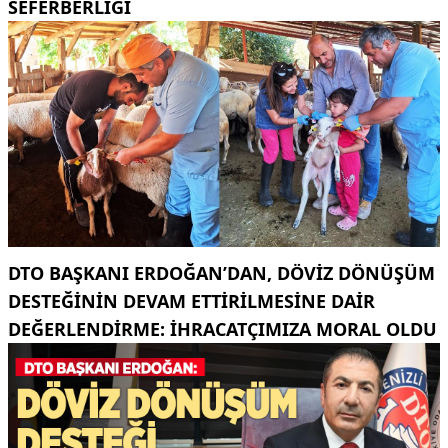
SEFERBERLİĞİ
DTO BAŞKANI ERDOĞAN’DAN, DÖVIZ DÖNÜŞÜM
DESTEĞININ DEVAM ETTIRILMESINE DAIR
DEĞERLENDIRME: İHRACATÇIMIZA MORAL OLDU