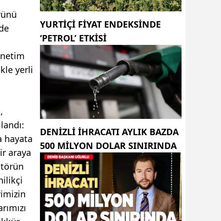
rünü
YURTIÇI FIYAT ENDEKSINDE
nde
‘PETROL’ ETKISI
önetim
kle yerli
,
landı:
DENIZLI IHRACATI AYLIK BAZDA
a hayata
500 MILYON DOLAR SINIRINDA
ir araya
ktörün
ilikçi
rimizin
arımızı