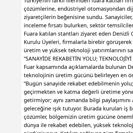
Türkiye’nin farklı illerinden fuara katılan fir
çözümlerine, endüstriyel otomasyondan diji
ziyaretçilerin beğenisine sundu. Sanayiciler,
inceleme fırsatı bulurken, sektör temsilcile
Fuara katılan stantları ziyaret eden Deniz
Kurulu Üyeleri, firmalarla birebir görüşerek 
üretim ve yüksek teknoloji yatırımlarının sa
“SANAYİDE REKABETİN YOLU; TEKNOLOJİ
Fuar kapsamında açıklamalarda bulunan De
teknolojinin üretim gücünü belirleyen en öne
“Bugün sanayide rekabet edebilmenin yolu;
geçirmekten ve katma değerli üretime yönelm
getirmiyor; aynı zamanda bilgi paylaşımını a
geleceğine ışık tutuyor. Burada kurulan iş bi
çözümler, bölgemizin üretim gücüne önemli k
dünya ile rekabet edebilen, yüksek teknoloj