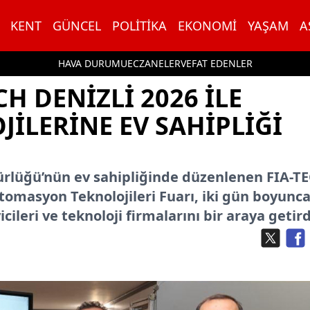
KENT
GÜNCEL
POLITIKA
EKONOMI
YAŞAM
A
HAVA DURUMU
ECZANELER
VEFAT EDENLER
CH DENİZLİ 2026 İLE
İLERİNE EV SAHİPLİĞİ
ürlüğü’nün ev sahipliğinde düzenlenen FIA-T
Otomasyon Teknolojileri Fuarı, iki gün boyunc
ileri ve teknoloji firmalarını bir araya getird