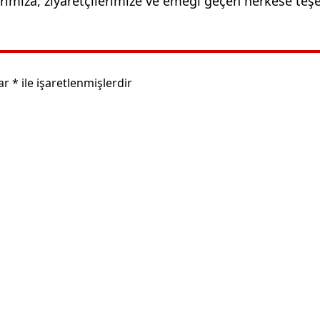
rımıza, ziyaretçilerimize ve emeği geçen herkese teş
lar
*
ile işaretlenmişlerdir