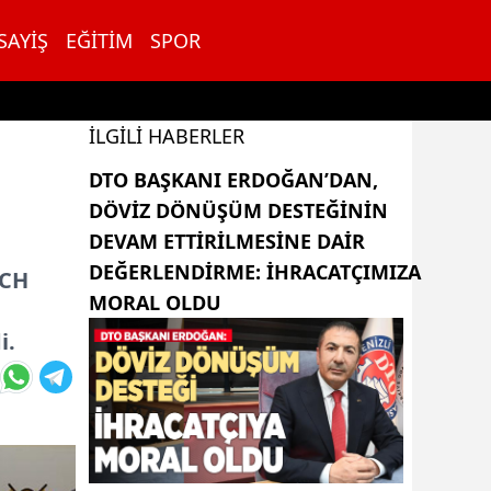
SAYIŞ
EĞITIM
SPOR
İLGILI HABERLER
DTO BAŞKANI ERDOĞAN’DAN,
DÖVIZ DÖNÜŞÜM DESTEĞININ
DEVAM ETTIRILMESINE DAIR
DEĞERLENDIRME: İHRACATÇIMIZA
ECH
MORAL OLDU
a
i.