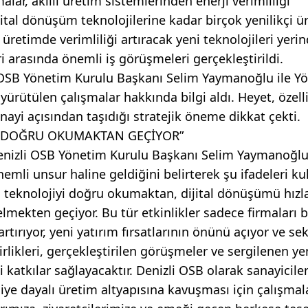
malar, akıllı üretim sistemlerinden enerji verimliliği
tal dönüşüm teknolojilerine kadar birçok yenilikçi ü
 üretimde verimliliği artıracak yeni teknolojileri yeri
ri arasında önemli iş görüşmeleri gerçekleştirildi.
li OSB Yönetim Kurulu Başkanı Selim Yaymanoğlu ile Y
yürütülen çalışmalar hakkında bilgi aldı. Heyet, özelli
nayi açısından taşıdığı stratejik öneme dikkat çekti.
Yİ DOĞRU OKUMAKTAN GEÇİYOR”
nizli OSB Yönetim Kurulu Başkanı Selim Yaymanoğlu
mli unsur haline geldiğini belirterek şu ifadeleri kul
 teknolojiyi doğru okumaktan, dijital dönüşümü hızl
ekten geçiyor. Bu tür etkinlikler sadece firmaları b
rtırıyor, yeni yatırım fırsatlarının önünü açıyor ve se
rlikleri, gerçekleştirilen görüşmeler ve sergilenen yen
atkılar sağlayacaktır. Denizli OSB olarak sanayicile
iye dayalı üretim altyapısına kavuşması için çalışmal