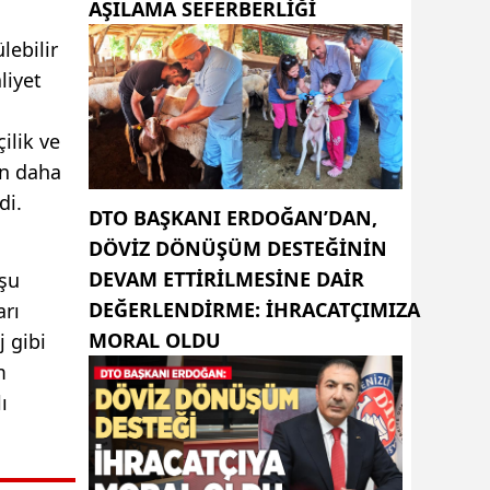
AŞILAMA SEFERBERLİĞİ
lebilir
liyet
ilik ve
ün daha
di.
DTO BAŞKANI ERDOĞAN’DAN,
DÖVIZ DÖNÜŞÜM DESTEĞININ
DEVAM ETTIRILMESINE DAIR
 şu
DEĞERLENDIRME: İHRACATÇIMIZA
arı
MORAL OLDU
 gibi
m
ı