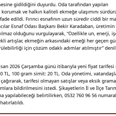
mesine gidildiğini duyurdu. Oda tarafından yapılan
 korumak ve halkın kaliteli ekmeğe ulaşımını sürdürü
fade edildi. Fırıncı esnafının uzun süredir ciddi bir ma
ncılar Esnaf Odası Başkanı Bekir Karadaban, üretimin
ılmaz olduğunu vurgulayarak, “Özellikle un, enerji, işç
kli artışlar, ekmeğin arkasındaki emeği her geçen g
ebilirliği için çözüm odaklı adımlar atılmıştır” denil
isan 2026 Çarşamba günü itibarıyla yeni fiyat tarifesi
 TL, 100 gram simit: 20 TL. Oda yönetimi, vatandaşl
çağırarak, tarifesi olmayan satışlar veya eksik gramaj
lara bildirilmesini istedi. Şikayetlerin İl ve İlçe Tarı
na yapılabileceği belirtilirken, 0532 760 96 56 numaral
atırlatıldı.