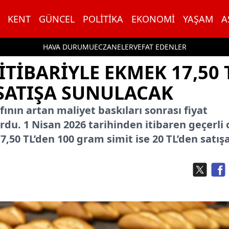
KENT
GÜNCEL
POLITIKA
EKONOMI
YAŞAM
A
HAVA DURUMU
ECZANELER
VEFAT EDENLER
ITIBARIYLE EKMEK 17,50 
N SATIŞA SUNULACAK
afının artan maliyet baskıları sonrası fiyat
du. 1 Nisan 2026 tarihinden itibaren geçerli 
,50 TL’den 100 gram simit ise 20 TL’den satış