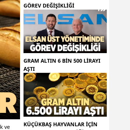
GÖREV DEĞIŞIKLIĞI
GRAM ALTIN 6 BIN 500 LIRAYI
AŞTI
KÜÇÜKBAŞ HAYVANLAR İÇİN
ek ve