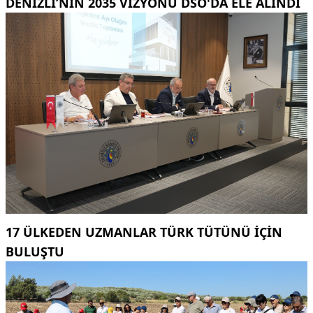
DENIZLI’NIN 2035 VIZYONU DSO'DA ELE ALINDI
17 ÜLKEDEN UZMANLAR TÜRK TÜTÜNÜ IÇIN
BULUŞTU