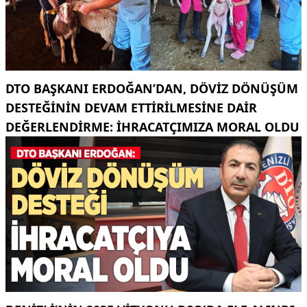
DTO BAŞKANI ERDOĞAN’DAN, DÖVIZ DÖNÜŞÜM
DESTEĞININ DEVAM ETTIRILMESINE DAIR
DEĞERLENDIRME: İHRACATÇIMIZA MORAL OLDU