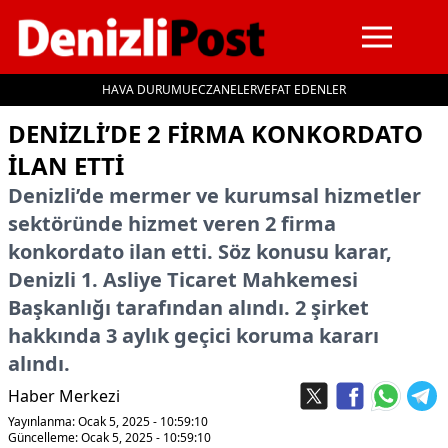
HAVA DURUMU
ECZANELER
VEFAT EDENLER
İçeriğe geç
DENIZLI’DE 2 FIRMA KONKORDATO
ILAN ETTI
Denizli’de mermer ve kurumsal hizmetler
sektöründe hizmet veren 2 firma
konkordato ilan etti. Söz konusu karar,
Denizli 1. Asliye Ticaret Mahkemesi
Başkanlığı tarafından alındı. 2 şirket
hakkında 3 aylık geçici koruma kararı
alındı.
Haber Merkezi
Yayınlanma: Ocak 5, 2025 - 10:59:10
Güncelleme: Ocak 5, 2025 - 10:59:10