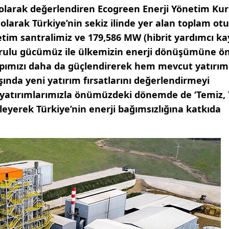
m olarak değerlendiren Ecogreen Enerji Yönetim Ku
olarak Türkiye’nin sekiz ilinde yer alan toplam ot
retim santralimiz ve 179,586 MW (hibrit yardımcı k
urulu gücümüz ile
ülkemizin enerji dönüşümüne ö
apımızı daha da güçlendirerek hem mevcut yatırım
şında yeni yatırım fırsatlarını değerlendirmeyi
i yatırımlarımızla önümüzdeki dönemde de ‘Temiz, 
leyerek Türkiye’nin enerji bağımsızlığına katkıda