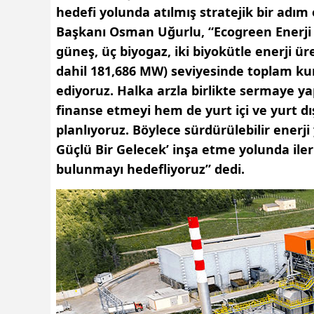
hedefi yolunda atılmış stratejik bir adı
Başkanı Osman Uğurlu, “
Ecogreen Enerji 
güneş, üç biyogaz, iki biyokütle enerji ü
dahil 181,686 MW) seviyesinde toplam k
ediyoruz.
Halka arzla birlikte sermaye y
finanse etmeyi hem de yurt içi ve yurt dı
planlıyoruz. Böylece s
ürdürülebilir enerj
Güçlü Bir Gelecek’ inşa etme yolunda iler
bulunmayı hedefliyoruz” dedi.