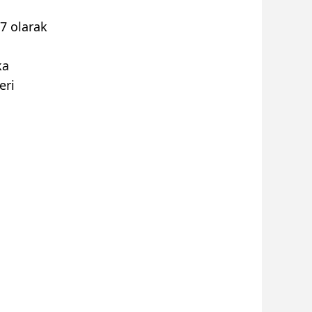
37 olarak
ka
eri