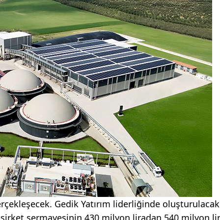
erçekleşecek. Gedik Yatırım liderliğinde oluşturulacak
şirket sermayesinin 430 milyon liradan 540 milyon li