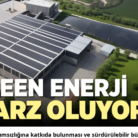
ğımsızlığına katkıda bulunması
ve sürdürülebilir 