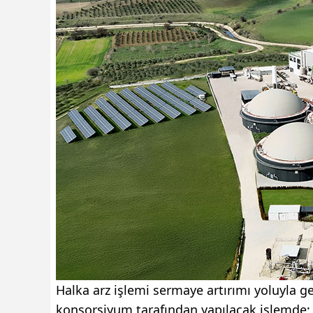
Halka arz işlemi sermaye artırımı yoluyla g
konsorsiyum tarafından yapılacak işlemde; 