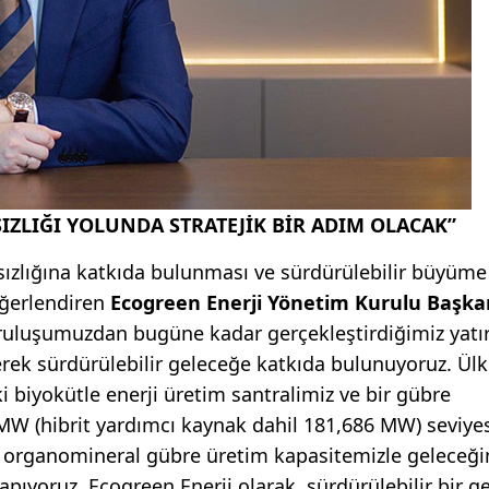
IZLIĞI YOLUNDA STRATEJİK BİR ADIM OLACAK”
ımsızlığına katkıda bulunması ve sürdürülebilir büyüme
eğerlendiren
Ecogreen Enerji Yönetim Kurulu Başka
ruluşumuzdan bugüne kadar gerçekleştirdiğimiz yatır
rek sürdürülebilir
geleceğe katkıda bulunuyoruz. Ül
i biyokütle enerji üretim santralimiz ve bir gübre
6 MW (hibrit yardımcı kaynak dahil 181,686 MW) seviye
n organomineral gübre üretim kapasitemizle geleceği
yapıyoruz. Ecogreen Enerji olarak, sürdürülebilir bir g