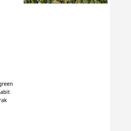
ogreen
Sabit
rak