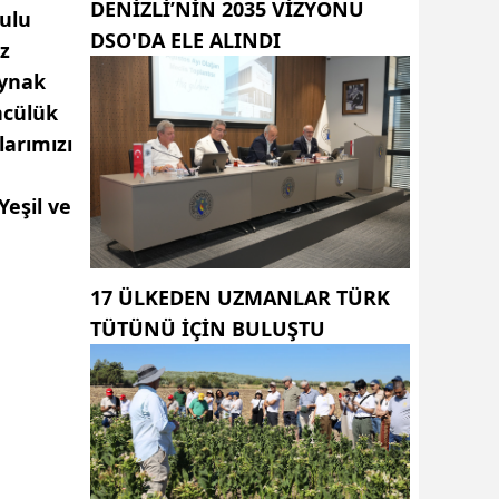
DENIZLI’NIN 2035 VIZYONU
rulu
DSO'DA ELE ALINDI
uz
aynak
ncülük
larımızı
Yeşil ve
17 ÜLKEDEN UZMANLAR TÜRK
TÜTÜNÜ IÇIN BULUŞTU