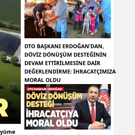
DTO BAŞKANI ERDOĞAN’DAN,
DÖVIZ DÖNÜŞÜM DESTEĞININ
DEVAM ETTIRILMESINE DAIR
DEĞERLENDIRME: İHRACATÇIMIZA
MORAL OLDU
büyüme