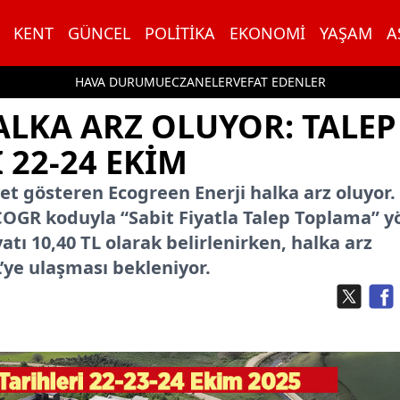
KENT
GÜNCEL
POLITIKA
EKONOMI
YAŞAM
A
HAVA DURUMU
ECZANELER
VEFAT EDENLER
ALKA ARZ OLUYOR: TALEP
 22-24 EKIM
yet gösteren Ecogreen Enerji halka arz oluyor.
ECOGR koduyla “Sabit Fiyatla Talep Toplama” 
yatı 10,40 TL olarak belirlenirken, halka arz
’ye ulaşması bekleniyor.