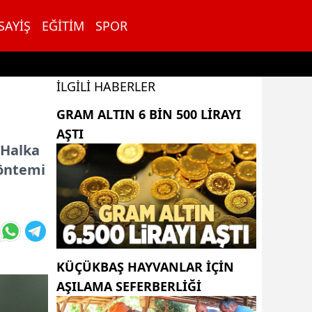
SAYIŞ
EĞITIM
SPOR
İLGILI HABERLER
GRAM ALTIN 6 BIN 500 LIRAYI
AŞTI
 Halka
yöntemi
KÜÇÜKBAŞ HAYVANLAR İÇİN
AŞILAMA SEFERBERLİĞİ