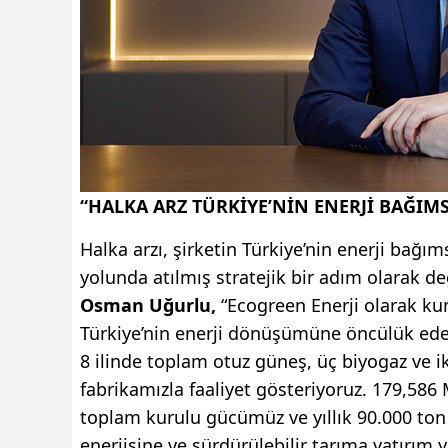
“HALKA ARZ TÜRKİYE’NİN ENERJİ BAĞIMS
Halka arzı, şirketin Türkiye’nin enerji bağ
yolunda atılmış stratejik bir adım olarak d
Osman Uğurlu,
“Ecogreen Enerji olarak ku
Türkiye’nin enerji dönüşümüne öncülük ede
8 ilinde
toplam otuz güneş, üç biyogaz ve ik
fabrikamızla faaliyet gösteriyoruz. 179,58
toplam kurulu gücümüz ve yıllık 90.000 to
enerjisine ve sürdürülebilir tarıma yatırım 