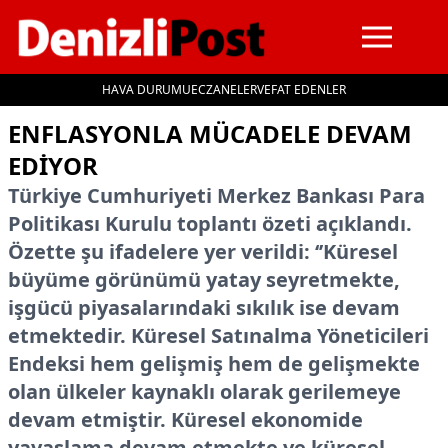
HAVA DURUMU
ECZANELER
VEFAT EDENLER
İçeriğe geç
ENFLASYONLA MÜCADELE DEVAM
EDİYOR
Türkiye Cumhuriyeti Merkez Bankası Para
Politikası Kurulu toplantı özeti açıklandı.
Özette şu ifadelere yer verildi: ‘’Küresel
büyüme görünümü yatay seyretmekte,
işgücü piyasalarındaki sıkılık ise devam
etmektedir. Küresel Satınalma Yöneticileri
Endeksi hem gelişmiş hem de gelişmekte
olan ülkeler kaynaklı olarak gerilemeye
devam etmiştir. Küresel ekonomide
yavaşlama devam etmekte ve küresel