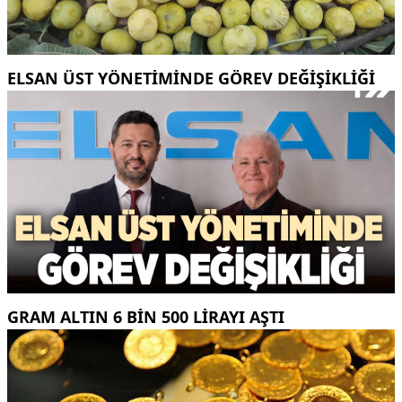
ELSAN ÜST YÖNETIMINDE GÖREV DEĞIŞIKLIĞI
GRAM ALTIN 6 BIN 500 LIRAYI AŞTI