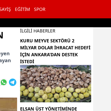
SAYIŞ
EĞITIM
SPOR
İLGILI HABERLER
N
KURU MEYVE SEKTÖRÜ 2
MILYAR DOLAR IHRACAT HEDEFI
eyen
IÇIN ANKARA’DAN DESTEK
mayan
ISTEDI
ELSAN ÜST YÖNETIMINDE