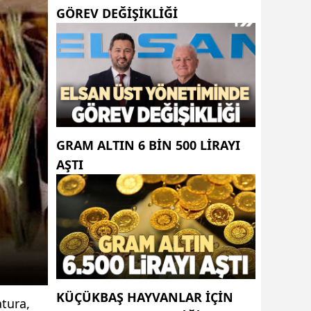
GÖREV DEĞIŞIKLIĞI
GRAM ALTIN 6 BIN 500 LIRAYI
AŞTI
KÜÇÜKBAŞ HAYVANLAR İÇİN
atura,