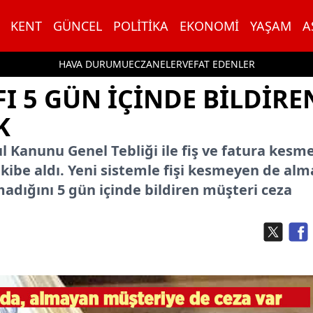
KENT
GÜNCEL
POLITIKA
EKONOMI
YAŞAM
A
HAVA DURUMU
ECZANELER
VEFAT EDENLER
I 5 GÜN IÇINDE BILDIRE
K
l Kanunu Genel Tebliği ile fiş ve fatura kesm
kibe aldı. Yeni sistemle fişi kesmeyen de al
dığını 5 gün içinde bildiren müşteri ceza