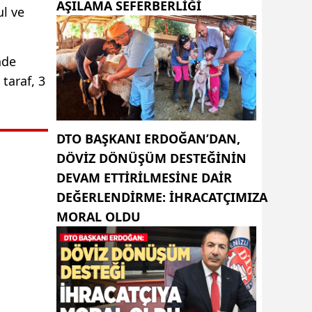
AŞILAMA SEFERBERLİĞİ
l ve
nde
taraf, 3
DTO BAŞKANI ERDOĞAN’DAN,
DÖVIZ DÖNÜŞÜM DESTEĞININ
DEVAM ETTIRILMESINE DAIR
DEĞERLENDIRME: İHRACATÇIMIZA
MORAL OLDU