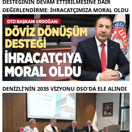
DESTEĞININ DEVAM ETTIRILMESINE DAIR
DEĞERLENDIRME: İHRACATÇIMIZA MORAL OLDU
DENIZLI’NIN 2035 VIZYONU DSO'DA ELE ALINDI