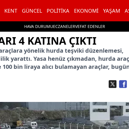
KENT
GÜNCEL
POLITIKA
EKONOMI
YAŞAM
A
HAVA DURUMU
ECZANELER
VEFAT EDENLER
RI 4 KATINA ÇIKTI
raçlara yönelik hurda teşviki düzenlemesi,
lik yarattı. Yasa henüz çıkmadan, hurda araç
ce 100 bin liraya alıcı bulamayan araçlar, bugü