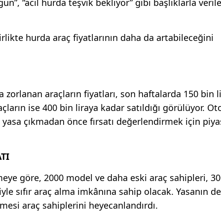
gun”, “acil hurda teşvik bekliyor” gibi başlıklarla veril
rlikte hurda araç fiyatlarının daha da artabileceğini
 zorlanan araçların fiyatları, son haftalarda 150 bin l
açların ise 400 bin liraya kadar satıldığı görülüyor. O
ar, yasa çıkmadan önce fırsatı değerlendirmek için piy
TI
eye göre, 2000 model ve daha eski araç sahipleri, 30
yle sıfır araç alma imkânına sahip olacak. Yasanın de
esi araç sahiplerini heyecanlandırdı.