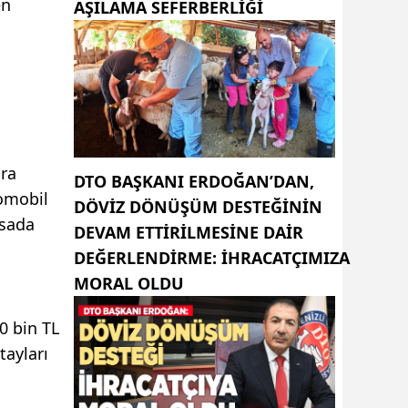
en
AŞILAMA SEFERBERLİĞİ
ira
DTO BAŞKANI ERDOĞAN’DAN,
tomobil
DÖVIZ DÖNÜŞÜM DESTEĞININ
asada
DEVAM ETTIRILMESINE DAIR
DEĞERLENDIRME: İHRACATÇIMIZA
MORAL OLDU
0 bin TL
tayları