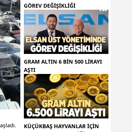
GÖREV DEĞIŞIKLIĞI
GRAM ALTIN 6 BIN 500 LIRAYI
AŞTI
aşladı.
KÜÇÜKBAŞ HAYVANLAR İÇİN