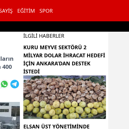
SAYIŞ
EĞITIM
SPOR
İLGILI HABERLER
KURU MEYVE SEKTÖRÜ 2
MILYAR DOLAR IHRACAT HEDEFI
ların
IÇIN ANKARA’DAN DESTEK
n 400
ISTEDI
ELSAN ÜST YÖNETIMINDE