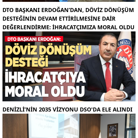
DTO BAŞKANI ERDOĞAN’DAN, DÖVIZ DÖNÜŞÜM
DESTEĞININ DEVAM ETTIRILMESINE DAIR
DEĞERLENDIRME: İHRACATÇIMIZA MORAL OLDU
DENIZLI’NIN 2035 VIZYONU DSO'DA ELE ALINDI