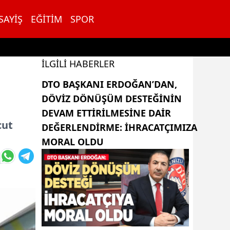
SAYIŞ
EĞITIM
SPOR
İLGILI HABERLER
DTO BAŞKANI ERDOĞAN’DAN,
DÖVIZ DÖNÜŞÜM DESTEĞININ
DEVAM ETTIRILMESINE DAIR
cut
DEĞERLENDIRME: İHRACATÇIMIZA
MORAL OLDU