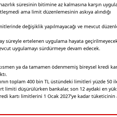
hazırlık süresinin bitimine az kalmasına karşın uygu
tleşmedi ama limit düzenlemesinin askıya alındığı
imitlerinde değişiklik yapılmayacağı ve mevcut düze
 ay süreyle ertelenen uygulama hayata geçirilmeyece
e mevcut uygulamayı sürdürmeye devam edecek.
kısmen ya da tamamen ödenmemiş bireysel kredi kar
ktı.
ının toplam 400 bin TL üstündeki limitleri yüzde 50 il
art limiti düşürülürken bankalar, son 12 aydaki en yü
edi kartı limitlerini 1 Ocak 2027’ye kadar tüketicinin 