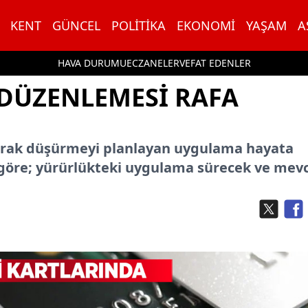
KENT
GÜNCEL
POLITIKA
EKONOMI
YAŞAM
A
HAVA DURUMU
ECZANELER
VEFAT EDENLER
 DÜZENLEMESI RAFA
olarak düşürmeyi planlayan uygulama hayata
 göre; yürürlükteki uygulama sürecek ve mev