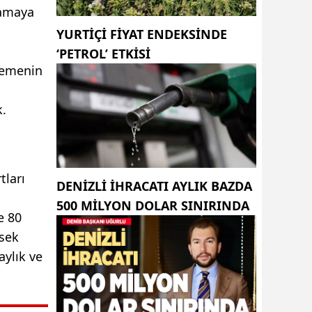
lamaya
YURTIÇI FIYAT ENDEKSINDE
‘PETROL’ ETKISI
nlemenin
k.
tları
DENIZLI IHRACATI AYLIK BAZDA
500 MILYON DOLAR SINIRINDA
e 80
ksek
aylık ve